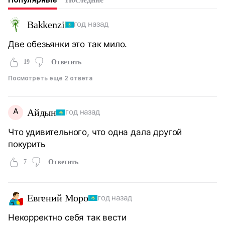
Bakkenzi
год назад
Две обезьянки это так мило.
19
Ответить
Посмотреть еще 2 ответа
А
Айдын
год назад
Что удивительного, что одна дала другой
покурить
7
Ответить
Евгений Моро
год назад
Некорректно себя так вести