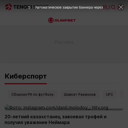
5
Автоматическое закрытие баннера через
Киберспорт
Сборная РК по футболу
Шавкат Рахмонов
UFC
Ел
20-летний казахстанец завоевал трофей и
получил уважение Неймара