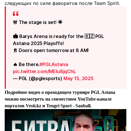
следующих по силе фаворитов после Team Spirit.
🚨 The stage is set! 🌟
🏟️ Barys Arena is ready for the 🇰🇿 PGL
Astana 2025 Playoffs!
🚪 Doors open tomorrow at 8 AM!
🔥 Be there.
#PGLAstana
pic.twitter.com/MEIu8jqChL
— PGL (@pglesports)
May 15, 2025
Подробное видео о проходящем турнире PGL Astana
можно посмотреть на совместном YouTube-канале
порталов Vesti.kz и Tengri Sport - Sauball.