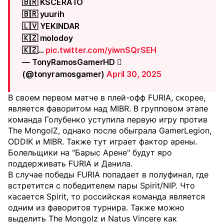
🇧🇷 KSCERATO
🇧🇷 yuurih
🇱🇻 YEKINDAR
🇰🇿 molodoy
🇰🇿…
pic.twitter.com/yiwnSQrSEH
— TonyRamosGamerHD 
(@tonyramosgamer)
April 30, 2025
В своем первом матче в плей-офф FURIA, скорее,
является фаворитом над MIBR. В групповом этапе
команда Голубенко уступила первую игру против
The MongolZ, однако после обыграла GamerLegion,
ODDIK и MIBR. Также тут играет фактор арены.
Болельщики на "Барыс Арене" будут яро
поддерживать FURIA и Данила.
В случае победы FURIA попадает в полуфинал, где
встретится с победителем пары Spirit/NIP. Что
касается Spirit, то российская команда является
одним из фаворитов турнира. Также можно
выделить The Mongolz и Natus Vincere как