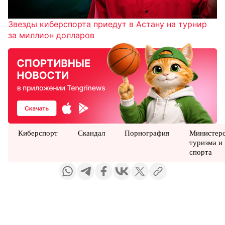
Звезды киберспорта приедут в Астану на турнир
за миллион долларов
Киберспорт
Скандал
Порнография
Министер
туризма и
спорта