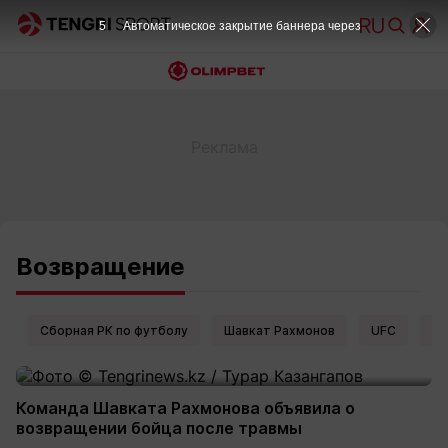
5
Автоматическое закрытие баннера через
Возвращение
Сборная РК по футболу
Шавкат Рахмонов
UFC
Ел
Команда Шавката Рахмонова объявила о
возвращении бойца после травмы