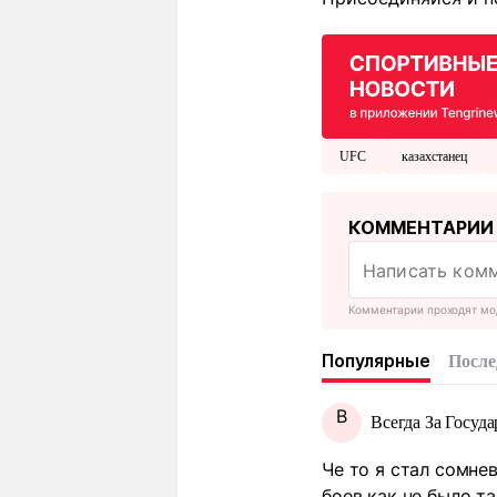
UFC
казахстанец
КОММЕНТАРИИ
Комментарии проходят мо
Популярные
После
В
Всегда За Госуда
Че то я стал сомне
боев как не было так 