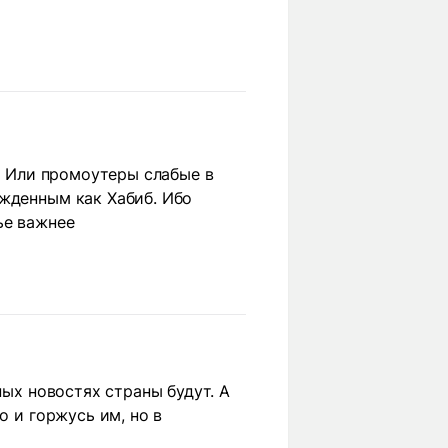
а. Или промоутеры слабые в
ежденным как Хабиб. Ибо
ье важнее
ных новостях страны будут. А
о и горжусь им, но в