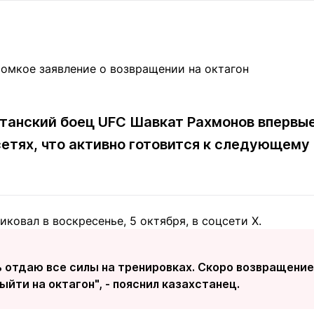
Статьи
округ спорта
Статьи
Полезное
ренды
Блоги
ига
Обзоры
емпионов
Спецпроек
анский боец UFC Шавкат Рахмонов впервые
сетях, что активно готовится к следующему
Контакты редакции
Вакансии
Реклама
Пресс-центр
иковал в воскресенье, 5 октября, в соцсети Х.
клама
+7 (700) 3 888 188
 отдаю все силы на тренировках. Скоро возвращение
ыйти на октагон", - пояснил казахстанец.