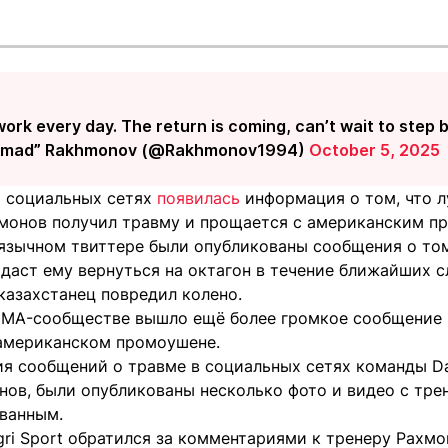
work every day. The return is coming, can’t wait to step 
omad” Rakhmonov (@Rakhmonov1994)
October 5, 2025
 социальных сетях
появилась
информация о том, что л
монов получил травму и прощается с американским п
оязычном твиттере были опубликованы сообщения о том
 даст ему вернуться на октагон в течение ближайших 
казахстанец повредил колено.
MA-сообществе вышло ещё более громкое сообщение 
 американском промоушене.
ия сообщений о травме в социальных сетях команды Da
ов, были опубликованы несколько фото и видео с трен
ванным.
ri Sport обратился за комментариями к тренеру Рахмон