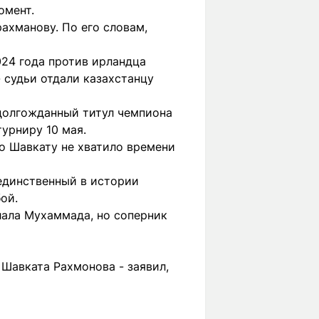
омент.
ахманову. По его словам,
024 года против ирландца
 судьи отдали казахстанцу
 долгожданный титул чемпиона
урниру 10 мая.
то Шавкату не хватило времени
единственный в истории
ой.
лала Мухаммада, но соперник
Шавката Рахмонова - заявил,