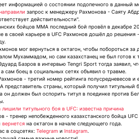
деет информацией о состоянии подопечного в данный м
направили
запрос к менеджеру Рахмонова - Саяту Абдр
ответствует действительности".
анских бойцов MMA последний бой провёл в декабре 2
е в своей карьере в UFC Рахмонов дошёл до решения -
ду.
хмонов мог вернуться в октагон, чтобы побороться за
лом Мухаммадом, но сам казахстанец не был готов к т
дуард Базров в интервью Tengri Sport тогда заявил, ч
 а сам боец в социальных сетях объявил о травме.
Рахмонов - третий номер рейтинга полусредневесов и 
A представитель страны, который получил титульный б
а он должен был оспорить титул в поединке против Бе
ы.
 лишили титульного боя в UFC: известна причина
ов - тренер непобежденного казахстанского бойца UFC 
й
вернется
на октагон в начале следующего года.
ас в соцсетях:
Telegram
и
Instagram
.
олучай самые важные новости!