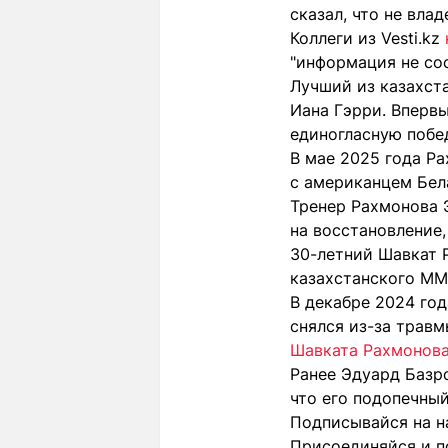
сказал, что не вла
Коллеги из Vesti.kz
"информация не со
Лучший из казахст
Иана Гэрри. Впервы
единогласную побе
В мае 2025 года Ра
с американцем Бела
Тренер Рахмонова Э
на восстановление,
30-летний Шавкат 
казахстанского MM
В декабре 2024 год
снялся из-за травм
Шавката Рахмонова
Ранее Эдуард Базр
что его подопечны
Подписывайся на н
Присоединяйся и п