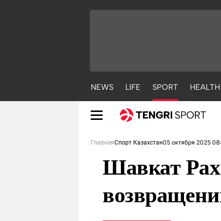
NEWS
LIFE
SPORT
HEALTH
05 октября 2025 08
Главная
Спорт Казахстан
Шавкат Рахм
возвращени
NEWS
LIFE
S
Новости
Красиво
С