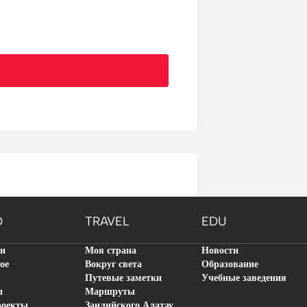
O
TRAVEL
EDU
ти
Моя страна
Новости
ое
Вокруг света
Образование
Путевые заметки
Учебные заведения
ы
Маршруты
роекты
Заилийского Алатау