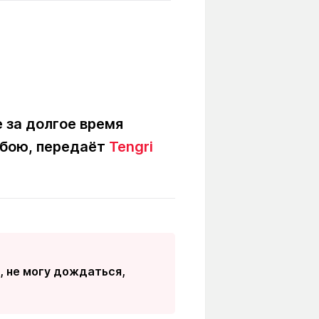
Вокруг света
Образование
Путевые
Учебные
заметки
заведения
Маршруты
ты
Заилийского
Алатау
 за долгое время
 бою, передаёт
Tengri
Светлая тема
Мы в социальных сетях
, не могу дождаться,