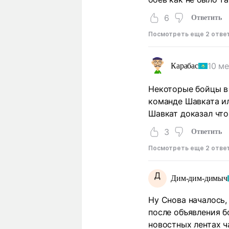
6
Ответить
Посмотреть еще 2 отве
10 м
Карабас
Некоторые бойцы в 
команде Шавката ил
Шавкат доказал что
3
Ответить
Посмотреть еще 2 отве
Д
Дим-дим-димыч
Ну Снова началось,
после объявления б
новостных лентах 