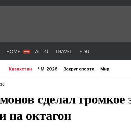
HOME
AUTO
TRAVEL
EDU
Казахстан
ЧМ-2026
Вокруг спорта
Мир
:30
онов сделал громкое 
и на октагон
PORT
HEALTH
HOME
AUTO
Новости
порт
Новости
Новости