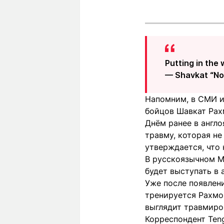
Putting in the 
— Shavkat “N
Напомним, в СМИ и
бойцов Шавкат Рах
Днём ранее в англ
травму, которая не
утверждается, что 
В русскоязычном M
будет выступать в
Уже после появлен
тренируется Рахмон
выглядит травмиро
Корреспондент Teng