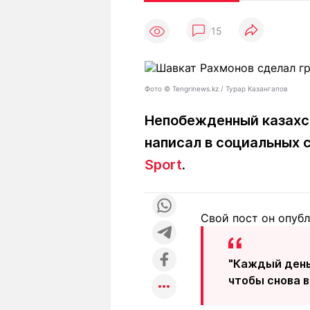
Статьи
Выгодно
В
15
Погода
Полезно
Т
Спецпроекты
Любопытно
Л
ч
Рейтинги
Гороскопы
Фото ©️ Tengrinews.kz / Турар Казангапов
Рецепты
Непобежденный казахст
написал в социальных 
О проекте
Sport
.
Свой пост он опубл
Редакция
Ре
+7 (777) 001 44 99
"Каждый день
чтобы снова в