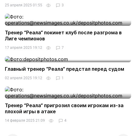
25 апреля 2025 01:55
3
Тренер “Реала“ покинет клуб после разгрома в
Лиге чемпионов
17 апреля 2025 19:12
7
Главный тренер “Реала“ предстал перед судом
02 апреля 2025 19:12
1
Тренер “Реала“ пригрозил своим игрокам из-за
плохой игры в атаке
14 февраля 2025 21:09
4