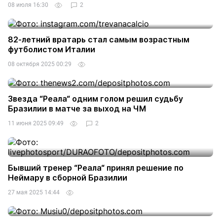
08 июля 16:30
2
82-летний вратарь стал самым возрастным
футболистом Италии
08 октября 2025 00:29
Звезда “Реала“ одним голом решил судьбу
Бразилии в матче за выход на ЧМ
11 июня 2025 09:49
2
Бывший тренер “Реала“ принял решение по
Неймару в сборной Бразилии
27 мая 2025 14:44