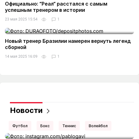
Официально: “Реал“ расстался с самым
успешным тренером в истории
23 мая 2025 15:54
1
Новый тренер Бразилии намерен вернуть легенд
сборной
14 мая 2025 16:09
1
Новости
Футбол
Бокс
Теннис
Волейбол