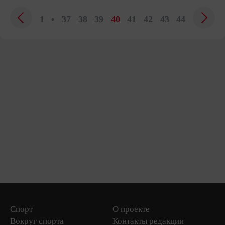
1
•
37
38
39
40
41
42
43
44
Спорт
О проекте
Вокруг спорта
Контакты редакции