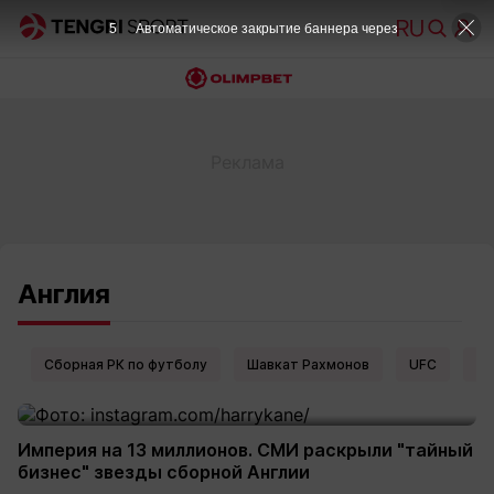
4
Автоматическое закрытие баннера через
Англия
Сборная РК по футболу
Шавкат Рахмонов
UFC
Ел
Империя на 13 миллионов. СМИ раскрыли "тайный
бизнес" звезды сборной Англии