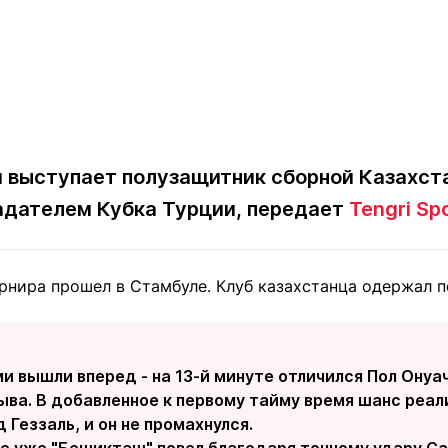
й выступает полузащитник сборной Казахст
адателем Кубка Турции, передает
Tengri Sp
рнира прошел в Стамбуле. Клуб казахстанца одержал п
и вышли вперед - на 13-й минуте отличился Пол Онуа
ва. В добавленное к первому тайму время шанс реал
 Геззаль, и он не промахнулся.
е уже "Бешикташ" повел благодаря точному удару Сал