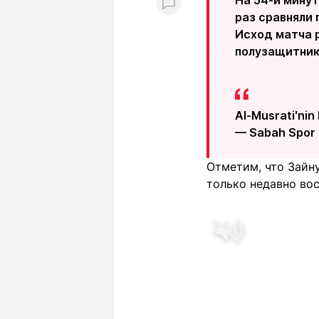
раз сравняли 
Исход матча р
полузащитник
Al-Musrati'nin 
— Sabah Spor
Отметим, что Зайну
только недавно во