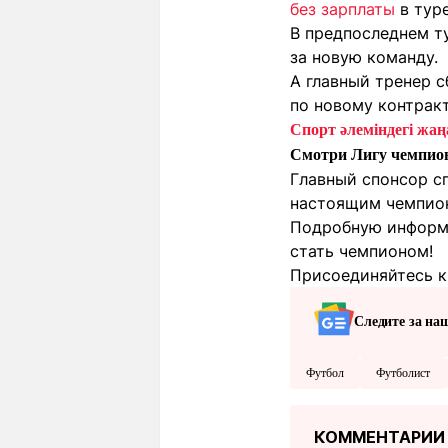
без зарплаты
в тур
В предпоследнем т
за новую команду.
А главный тренер 
по новому контракт
Спорт әлеміндегі жаңа
Смотри Лигу чемпио
Главный спонсор с
настоящим чемпионо
Подробную информа
стать чемпионом!
Присоединяйтесь к 
Следите за на
Футбол
Футболист
КОММЕНТАРИИ