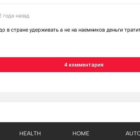
2 года назад
до в стране удерживать а не на наемников деньги трати
4 комментария
HEALTH
HOME
AUT