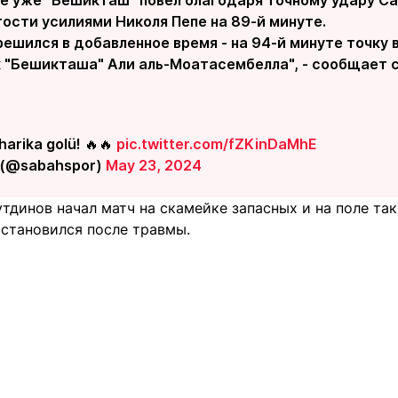
гости усилиями Николя Пепе на 89-й минуте.
ешился в добавленное время - на 94-й минуте точку 
 "Бешикташа" Али аль-Моатасембелла", - сообщает 
harika golü! 🔥🔥
pic.twitter.com/fZKinDaMhE
 (@sabahspor)
May 23, 2024
тдинов начал матч на скамейке запасных и на поле так
сстановился после травмы.