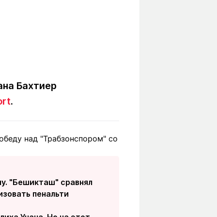
ана Бахтиер
ort
.
обеду над "Трабзонспором" со
чу. "Бешикташ" сравнял
изовать пенальти
иха Учана. Но на этот