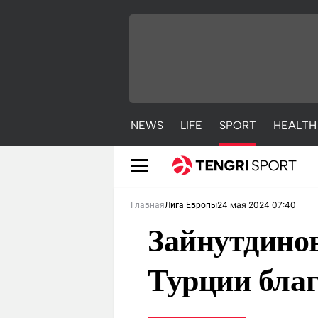
NEWS
LIFE
SPORT
HEALTH
24 мая 2024 07:40
Главная
Лига Европы
Зайнутдинов
Турции благ
NEWS
LIFE
S
Новости
Красиво
С