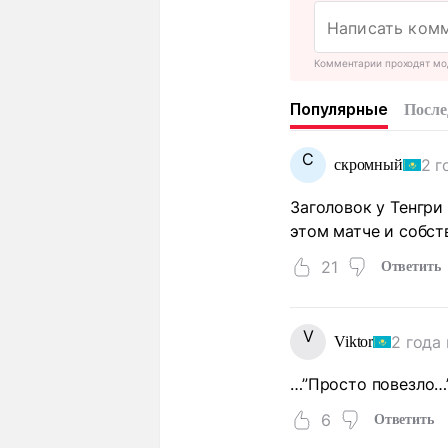
Комментарии проходят мо
Популярные
После
С
2 г
скромный
Заголовок у Тенгри
этом матче и собств
21
Ответить
V
2 года
Viktor
…”Просто повезло…
6
Ответить