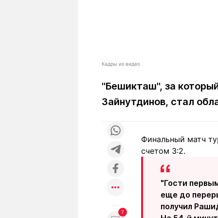
Кадры из видео
"Бешикташ", за которы
Зайнутдинов, стал обл
Финальный матч ту
счетом 3:2.
"Гости первым
еще до переры
получил Рашид
7
На 54-й минут