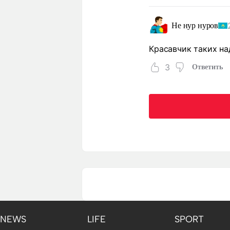
Не нур нуров
Красавчик таких на
3
Ответить
NEWS
LIFE
SPORT