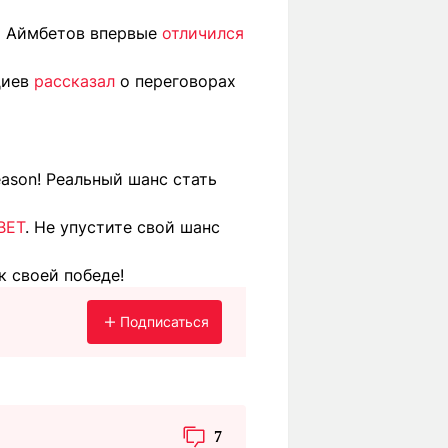
т Аймбетов впервые
отличился
диев
рассказал
о переговорах
ason! Реальный шанс стать
BET
. Не упустите свой шанс
к своей победе!
Подписаться
7