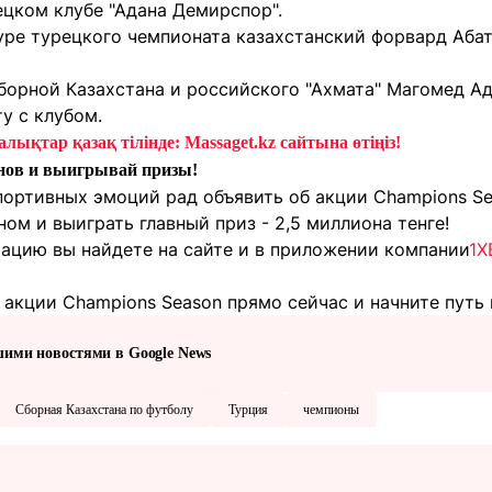
ецком клубе "Адана Демирспор".
уре турецкого чемпионата казахстанский форвард Аба
сборной Казахстана и российского "Ахмата" Магомед А
у с клубом.
лықтар қазақ тілінде: Massaget.kz сайтына өтіңіз!
нов и выигрывай призы!
портивных эмоций рад объявить об акции Champions Se
м и выиграть главный приз - 2,5 миллиона тенге!
цию вы найдете на сайте и в приложении компании
1X
акции Champions Season прямо сейчас и начните путь 
шими новостями в Google News
Сборная Казахстана по футболу
Турция
чемпионы