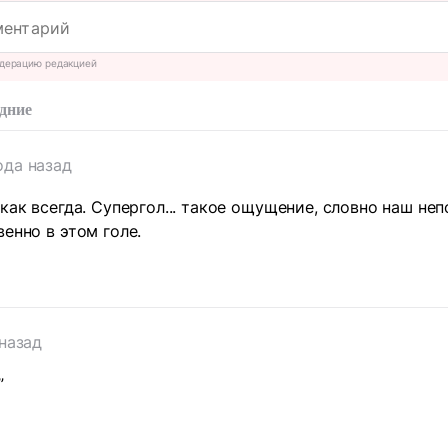
дерацию редакцией
дние
ода назад
 как всегда. Супергол... такое ощущение, словно наш не
енно в этом голе.
 назад
”