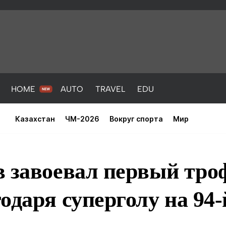
HOME
AUTO
TRAVEL
EDU
Казахстан
ЧМ-2026
Вокруг спорта
Мир
 завоевал первый тро
одаря суперголу на 94
PORT
HEALTH
HOME
AUTO
Новости
порт
Новости
Новости