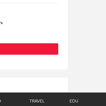
ть
O
TRAVEL
EDU