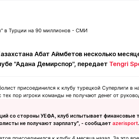
Статьи
округ спорта
Статьи
Полезное
ренды
Блоги
ига
Обзоры
емпионов
Спецпроек
азахстана Абат Аймбетов несколько месяце
лубе "Адана Демирспор", передает
Tengri Sp
Контакты редакции
Вакансии
Реклама
Пресс-центр
болист присоединился к клубу турецкой Суперлиги в н
 тех пор игроки команды не получают денег от руково
клама
+7 (700) 3 888 188
ций со стороны УЕФА, клуб испытывает финансовые т
олисты не получают зарплату", - сообщает
azerisport
етов присоединился к клубу 4 месяца назад. За это в