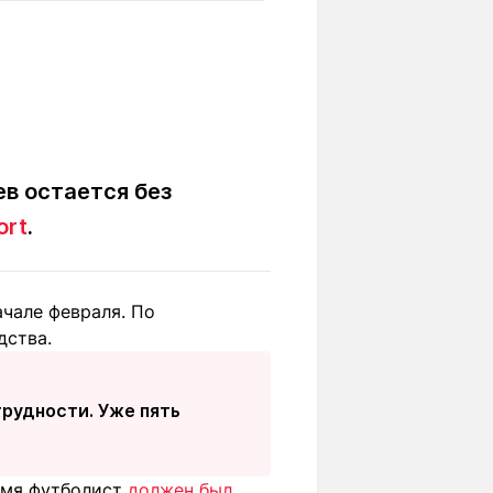
Вокруг света
Образование
Путевые
Учебные
заметки
заведения
Маршруты
ты
Заилийского
Алатау
в остается без
ort
.
Светлая тема
ачале февраля. По
дства.
Мы в социальных сетях
рудности. Уже пять
.
ремя футболист
должен был