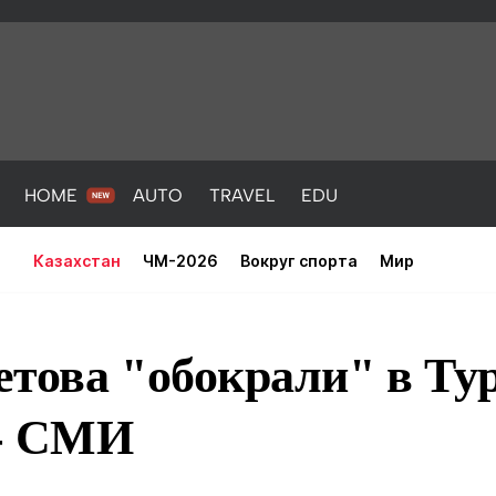
HOME
AUTO
TRAVEL
EDU
Казахстан
ЧМ-2026
Вокруг спорта
Мир
това "обокрали" в Тур
 - СМИ
PORT
HEALTH
HOME
AUTO
Новости
порт
Новости
Новости