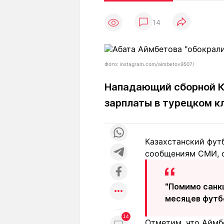
Статьи
Выгодно
В
14
Погода
Полезно
Т
Спецпроекты
Любопытно
Л
ч
Рейтинги
Гороскопы
Фото: instagram.com/aimbetov9507/
Рецепты
Нападающий сборной К
зарплаты в турецком к
О проекте
Казахстанский фут
сообщениям СМИ, с
Редакция
Ре
+7 (777) 001 44 99
"Помимо санк
месяцев футб
14
Отметим, что Аймб