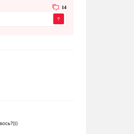
14
вось?)))