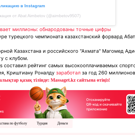
бликацию в Instagram
кация от Abat Aimbetov (@aimbetov9507)
вает миллионы: обнародованы точные цифры
уре турецкого чемпионата казахстанский форвард Аба
орной Казахстана и российского "Ахмата" Магомед Ад
у с клубом.
es составил рейтинг самых высокооплачиваемых спортс
ия, Криштиану Роналду
заработал
за год 260 миллионов
лықтар қазақ тілінде: Massaget.kz сайтына өтіңіз!
хстана по футболу
Турция
Деньги