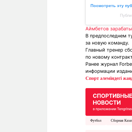
Посмотреть эту пу
Публи
Аймбетов зарабаты
В предпоследнем т
за новую команду.
Главный тренер сб
по новому контракт
Ранее журнал Forb
информации издан
Спорт әлеміндегі жаңа
Футбол
Сборная Каза