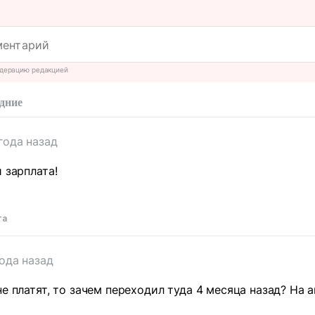
дерацию редакцией
дние
года назад
 зарплата!
та
года назад
е платят, то зачем переходил туда 4 месяца назад? На а