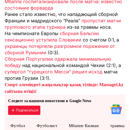
Мбаппе госпитализировали после матча: известно
состояние форварда
Ранее стало известно, что нападающий сборной
Франции и мадридского "Реала"
пропустит матчи
группового этапа турнира
из-за травмы носа.
На чемпионате Европы
сборная Бельгии
сенсационно уступила Словакии
со счетом 0:1, а
украинцы потерпели разгромное поражение от
сборной Румынии
(0:3).
Сборная Португалии одержала минимальную
победу
над национальной командой Чехии (2:1), а
супергол "турецкого Месси" решил исход
матча
против Грузии (3:1).
Спорт әлеміндегі жаңалықтар қазақ тілінде: Massaget.kz
сайтына өтіңіз!
Следите за нашими новостями в Google News
Подписаться
Футбол
Футболист
Мбаппе Килиан
травмы