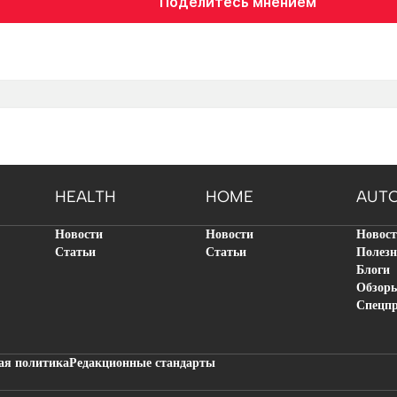
Поделитесь мнением
HEALTH
HOME
AUT
Новости
Новости
Новос
Статьи
Статьи
Полезн
Блоги
Обзор
Спецп
ая политика
Редакционные стандарты