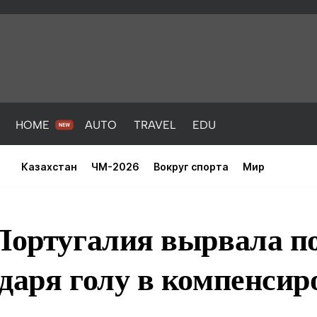
HOME
AUTO
TRAVEL
EDU
Казахстан
ЧМ-2026
Вокруг спорта
Мир
Португалия вырвала по
даря голу в компенсир
PORT
HEALTH
HOME
AUTO
Новости
порт
Новости
Новости