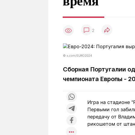
время
Статьи
Выгодно
В
Погода
Полезно
Т
Спецпроекты
Любопытно
Л
ч
2
Рейтинги
Гороскопы
Рецепты
©️ x.com/EURO2024
Сборная Португалии од
О проекте
чемпионата Европы - 2
Редакция
Ре
Игра на стадионе "
+7 (777) 001 44 99
Первыми гол забил
передачу от Влади
рикошетом от штан