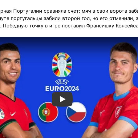
рная Португалии сравняла счет: мяч в свои ворота за
нуте португальцы забили второй гол, но его отменили,
. Победную точку в игре поставил Франсишку Консейса
Смотреть видео YouTube