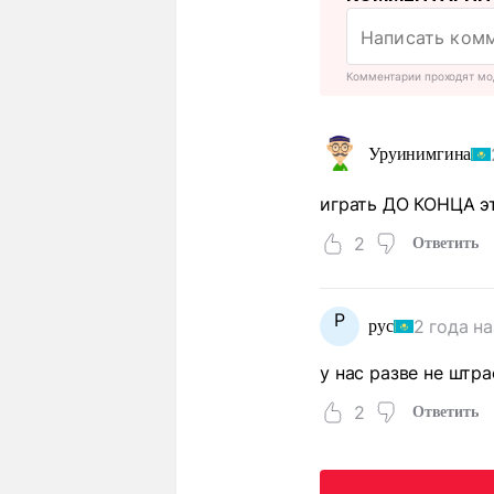
Комментарии проходят мо
Уруинимгина
играть ДО КОНЦА э
2
Ответить
Р
2 года н
рус
у нас разве не штр
2
Ответить