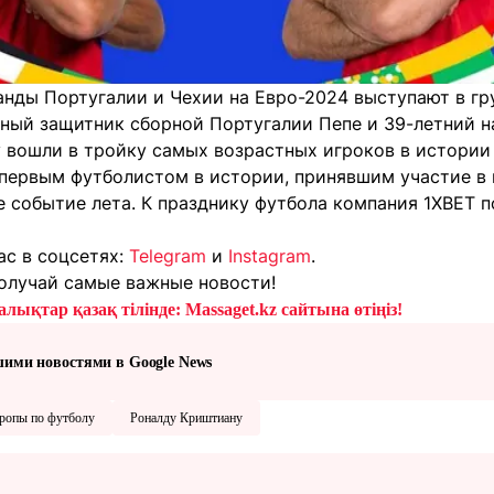
нды Португалии и Чехии на Евро-2024 выступают в гру
ьный защитник сборной Португалии Пепе и 39-летний 
 вошли в тройку самых возрастных игроков в истории
 первым футболистом в истории, принявшим участие в
ое событие лета. К празднику футбола компания 1XBET
ас в соцсетях:
Telegram
и
Instagram
.
олучай самые важные новости!
лықтар қазақ тілінде: Massaget.kz сайтына өтіңіз!
шими новостями в Google News
ропы по футболу
Роналду Криштиану