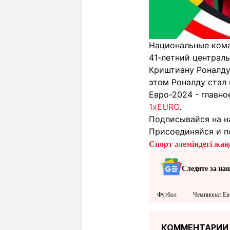
Национальные кома
41-летний централ
Криштиану Роналду
этом Роналду стал
Евро-2024 - главн
1xEURO
.
Подписывайся на н
Присоединяйся и п
Спорт әлеміндегі жаңа
Следите за на
Футбол
Чемпионат Ев
КОММЕНТАРИИ