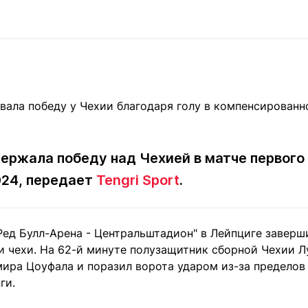
Статьи
округ спорта
Статьи
Полезное
ренды
Блоги
ига
Обзоры
емпионов
Спецпроек
ержала победу над Чехией в матче первого 
Контакты редакции
Вакансии
Реклама
Пресс-центр
024, передает
Tengri Sport
.
клама
Ред Булл-Арена - Центральштадион" в Лейпциге заверши
+7 (700) 3 888 188
и чехи. На 62-й минуте полузащитник сборной Чехии 
мира Цоуфала и поразил ворота ударом из-за предело
ги.