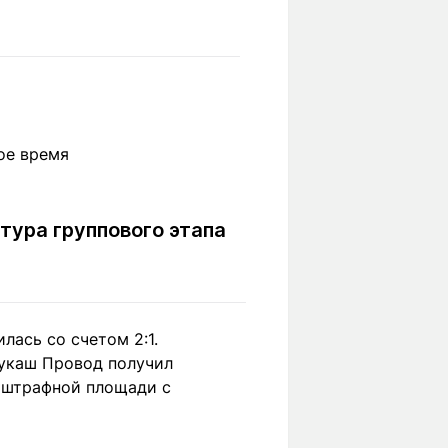
Вокруг света
Образование
Путевые
Учебные
заметки
заведения
Маршруты
ты
Заилийского
Алатау
тура группового этапа
Светлая тема
Мы в социальных сетях
лась со счетом 2:1.
Лукаш Провод получил
в штрафной площади с