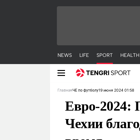
NEWS
LIFE
SPORT
HEALTH
19 июня 2024 01:58
Главная
ЧЕ по футболу
Евро-2024: 
Чехии благо
NEWS
LIFE
S
Новости
Красиво
С