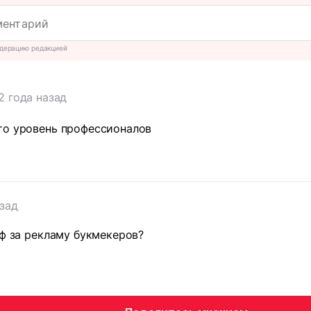
дерацию редакцией
2 года назад
то уровень профессионалов
азад
аф за рекламу букмекеров?