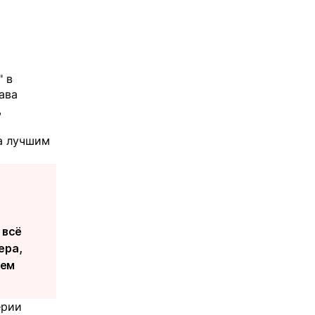
 в
ава
,
ла лучшим
 всё
ера,
сем
ерии