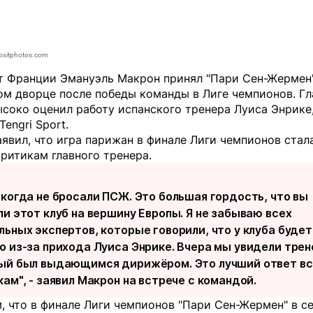
ositphotos.com
т Франции Эмануэль Макрон принял "Пари Сен-Жермен"
ом дворце после победы команды в Лиге чемпионов. Гл
соко оценил работу испанского тренера Луиса Энрике
Tengri Sport
.
явил, что игра парижан в финале Лиги чемпионов ста
ритикам главного тренера.
икогда не бросали ПСЖ. Это большая гордость, что вы
ли этот клуб на вершину Европы. Я не забываю всех
льных экспертов, которые говорили, что у клуба будет
о из-за прихода Луиса Энрике. Вчера мы увидели трен
ый был выдающимся дирижёром. Это лучший ответ в
ам", - заявил Макрон на встрече с командой.
 что в финале Лиги чемпионов "Пари Сен-Жермен" в с