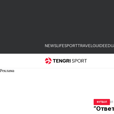
NEWS
LIFE
SPORT
TRAVEL
GUIDE
EDU
Реклама
01
ФУТБОЛ
“Ответ