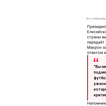
Фото: 360ber/dep
Президен
Елисейск
страны вы
передаёт
Макрон за
ответом к
"Вы н
подня
футбо
ужасн
котор
критик
Напомним,