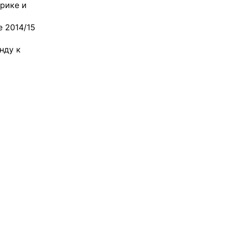
нрике и
е 2014/15
нду к