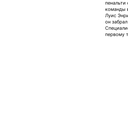
пенальти 
команды 
Луис Энри
он забрал
Специали
первому т