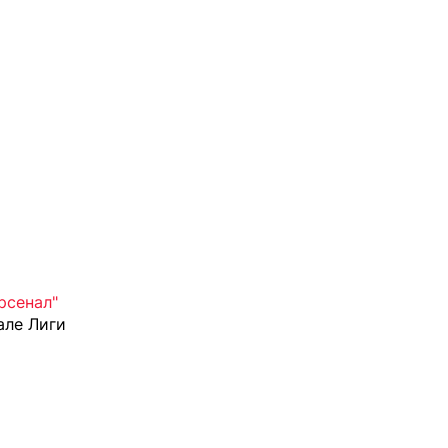
рсенал"
але Лиги