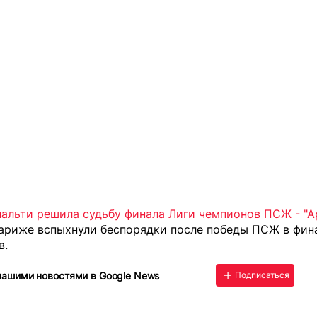
альти решила судьбу финала Лиги чемпионов ПСЖ - "А
Париже
вспыхнули беспорядки
после победы ПСЖ в фин
в.
нашими новостями в Google News
Подписаться