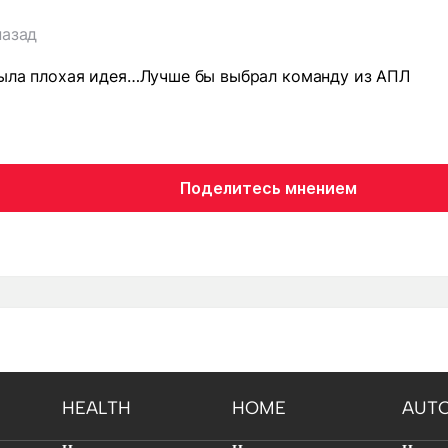
назад
была плохая идея…Лучше бы выбрал команду из АПЛ
Поделитесь мнением
HEALTH
HOME
AUT