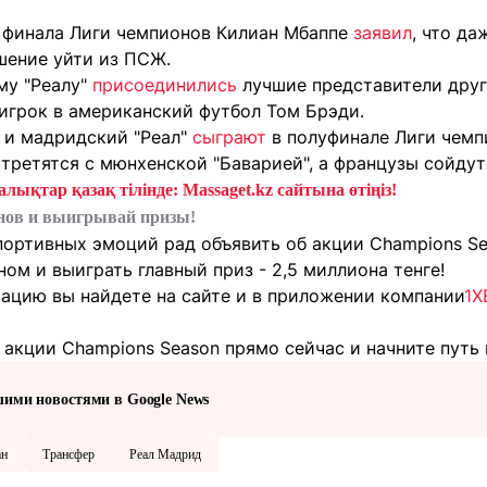
2 финала Лиги чемпионов Килиан Мбаппе
заявил
, что да
шение уйти из ПСЖ.
му "Реалу"
присоединились
лучшие представители друг
игрок в американский футбол Том Брэди.
 и мадридский "Реал"
сыграют
в полуфинале Лиги чемп
третятся с мюнхенской "Баварией", а французы сойдутс
лықтар қазақ тілінде: Massaget.kz сайтына өтіңіз!
нов и выигрывай призы!
портивных эмоций рад объявить об акции Champions Se
м и выиграть главный приз - 2,5 миллиона тенге!
цию вы найдете на сайте и в приложении компании
1X
акции Champions Season прямо сейчас и начните путь 
шими новостями в Google News
ан
Трансфер
Реал Мадрид