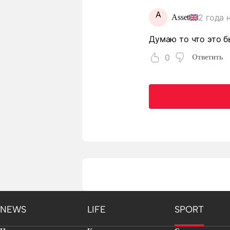
A
2 года 
Asset
Думаю то что это 
0
Ответить
NEWS
LIFE
SPORT