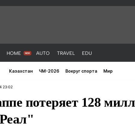
HOME
AUTO
TRAVEL
EDU
Казахстан
ЧМ-2026
Вокруг спорта
Мир
4 23:02
пе потеряет 128 милл
"Реал"
PORT
HEALTH
HOME
AUTO
Новости
порт
Новости
Новости