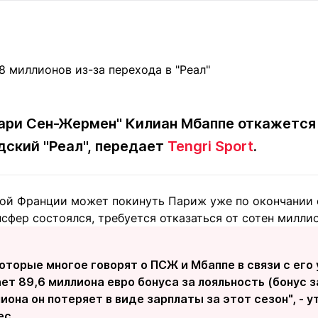
Статьи
округ спорта
Статьи
Полезное
ренды
Блоги
ига
Обзоры
емпионов
Спецпроек
ари Сен-Жермен" Килиан Мбаппе откажется 
дский "Реал", передает
Tengri Sport
.
Контакты редакции
Вакансии
Реклама
Пресс-центр
й Франции может покинуть Париж уже по окончании с
фер состоялся, требуется отказаться от сотен миллио
клама
+7 (700) 3 888 188
оторые многое говорят о ПСЖ и Мбаппе в связи с его
т 89,6 миллиона евро бонуса за лояльность (бонус з
иона он потеряет в виде зарплаты за этот сезон", -
ес.