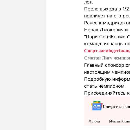
лет.
После выхода в 1/
повлияет на его ре
Ранее к мадридско
Новак Джокович и 
"Пари Сен-Жермен"
команд: испанцы вс
Спорт әлеміндегі жаңа
Смотри Лигу чемпио
Главный спонсор с
настоящим чемпионо
Подробную информа
стать чемпионом!
Присоединяйтесь к 
Следите за на
Футбол
Мбаппе Кили