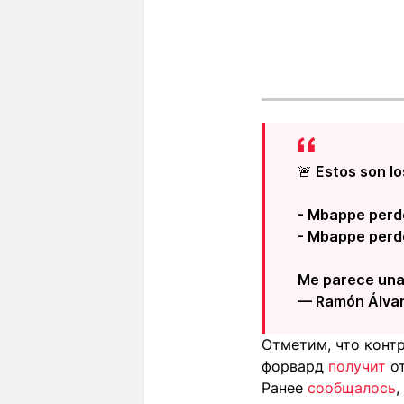
🚨 Estos son l
- Mbappe perdo
- Mbappe perdo
Me parece una
— Ramón Álva
Отметим, что конт
форвард
получит
от
Ранее
сообщалось
,