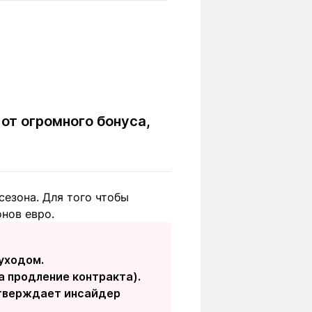
Вокруг света
Образование
Путевые
Учебные
заметки
заведения
Маршруты
ты
Заилийского
Алатау
от огромного бонуса,
Светлая тема
езона. Для того чтобы
нов евро.
Мы в социальных сетях
 уходом.
а продление контракта).
 утверждает инсайдер