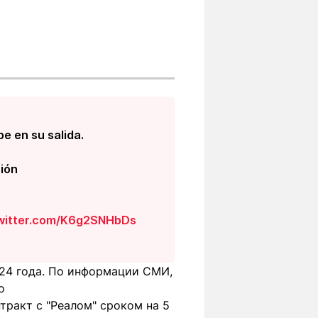
e en su salida.
ción
twitter.com/K6g2SNHbDs
024 года. По информации СМИ,
о
тракт с "Реалом" сроком на 5