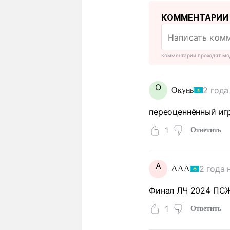
КОММЕНТАРИИ
Комментарии проходят мо
О
2 года
Окунь
переоценнённый игро
1
Ответить
A
2 года 
AAA
Финал ЛЧ 2024 ПСЖ
1
Ответить