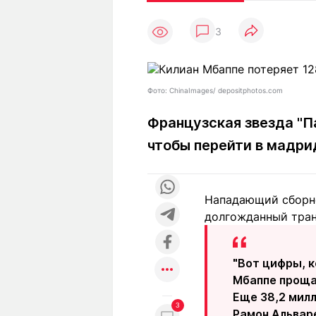
Статьи
Выгодно
В
3
Погода
Полезно
Т
Спецпроекты
Любопытно
Л
ч
Рейтинги
Гороскопы
Фото: ChinaImages/ depositphotos.com
Рецепты
Французская звезда "П
чтобы перейти в мадри
О проекте
Нападающий сборно
долгожданный транс
Редакция
Ре
+7 (777) 001 44 99
"Вот цифры, к
Мбаппе прощае
Еще 38,2 милл
3
Рамон Альвар