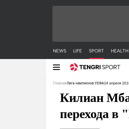
NEWS
LIFE
SPORT
HEALTH
24 апреля 202
Главная
Лига чемпионов УЕФА
Килиан Мбап
перехода в 
NEWS
LIFE
S
Новости
Красиво
С