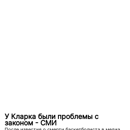
У Кларка были проблемы с
законом - СМИ
После известия о смерти баскетболиста в медиа