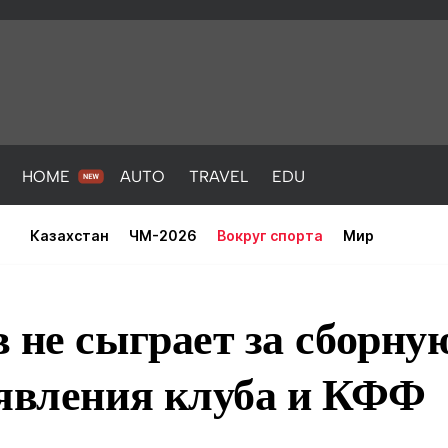
HOME
AUTO
TRAVEL
EDU
Казахстан
ЧМ-2026
Вокруг спорта
Мир
 не сыграет за сборную
аявления клуба и КФФ
PORT
HEALTH
HOME
AUTO
Новости
порт
Новости
Новости