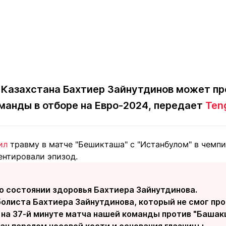
 Казахстана Бахтиер Зайнутдинов может п
манды в отборе на Евро-2024, передает
Teng
ил
травму в матче "Бешикташа" с "Истанбулом" в чемпио
нтировали эпизод.
о состоянии здоровья Бахтиера Зайнутдинова.
болиста Бахтиера Зайнутдинова, который не смог про
 на 37-й минуте матча нашей команды против "Башак
н перелом носовой кости и основания глазницы.