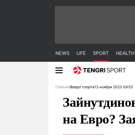
NEWS
LIFE
SPORT
HEALTH
13 ноября 2023 09:53
Главная
Вокруг спорта
Зайнутдинов
на Евро? З
NEWS
LIFE
S
Новости
Красиво
С