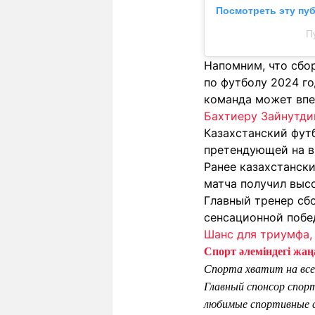
Посмотреть эту пу
П
Напомним, что сбо
по футболу 2024 г
команда может впе
Бахтиеру Зайнутди
Казахстанский фут
претендующей на в
Ранее казахстанск
матча получил высо
Главный тренер сб
сенсационной побе
Шанс для триумфа,
Спорт әлеміндегі жаңа
Спорта хватит на все
Главный спонсор спор
любимые спортивные с