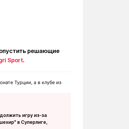
ропустить решающие
ri Sport
.
нате Турции, а в клубе из
должить игру из-за
шехир" в Суперлиге,