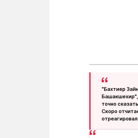
"Бахтиер Зай
Башакшехир",
точно сказать
Скоро отчита
отреагировал