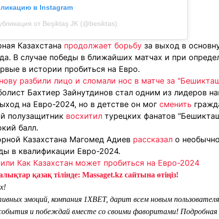
бликацию в Instagram
убликация от Beşiktaş JK (@besiktas)
рная Казахстана
продолжает борьбу
за выход в основн
ода. В случае победы в ближайших матчах и при опред
рвые в истории пробиться на Евро.
нову разбили лицо и сломали нос в матче за "Бешикта
болист Бахтиер Зайнутдинов стал одним из лидеров на
ыход на Евро-2024, но в детстве он мог
сменить
гражда
ий полузащитник
восхитил
турецких фанатов "Бешикташ
кий балл.
орной Казахстана Магомед Адиев
рассказал
о необычно
ды в квалификации Евро-2024.
 или Как Казахстан может пробиться на Евро-2024
лықтар қазақ тілінде: Massaget.kz сайтына өтіңіз!
х!
тивных эмоций, компания 1XBET, дарит всем новым пользователя
обытия и побеждай вместе со своими фаворитами! Подробная 