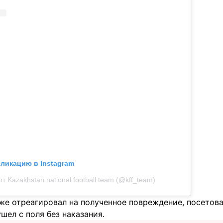
бликацию в Instagram
т Kazakhstan national football team (@kff_team)
же отреагировал на полученное повреждение, посетова
ушел с поля без наказания.