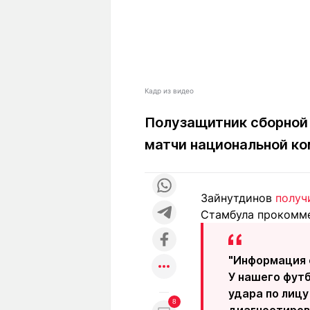
Кадр из видео
Полузащитник сборной
матчи национальной ко
Зайнутдинов
получ
Стамбула прокомме
"Информация 
У нашего фут
удара по лицу
8
диагностирова