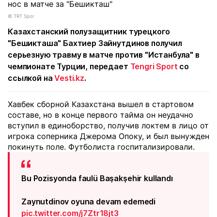
© TRT Spor
Казахстанский полузащитник турецкого
"Бешикташа" Бахтиер Зайнутдинов получил
серьезную травму в матче против "Истанбула" в
чемпионате Турции, передает
Tengri Sport
со
ссылкой на
Vesti.kz
.
Хавбек сборной Казахстана вышел в стартовом
составе, но в конце первого тайма он неудачно
вступил в единоборство, получив локтем в лицо от
игрока соперника Джерома Опоку, и был вынужден
покинуть поле. Футболиста госпитализировали.
Bu Pozisyonda faulü Başakşehir kullandı
Zaynutdinov oyuna devam edemedi
pic.twitter.com/j7Ztr18jt3