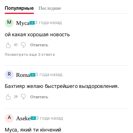
Популярные
Последние
М
Муса
3 года назад
ой какая хорошая новость
45
Ответить
Посмотреть еще 3 ответа
R
Roma
3 года назад
Бахтияр желаю быстрейшего выздоровления.
29
Ответить
A
Aseke
3 года назад
Муса, який ти кінчений