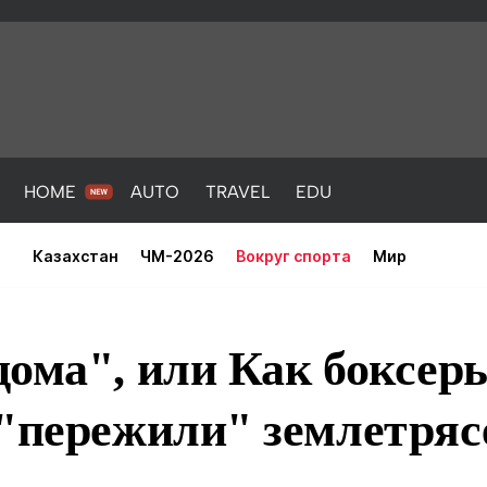
HOME
AUTO
TRAVEL
EDU
Казахстан
ЧМ-2026
Вокруг спорта
Мир
ома", или Как боксер
"пережили" землетряс
PORT
HEALTH
HOME
AUTO
Новости
порт
Новости
Новости