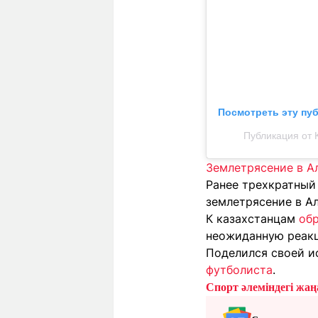
Посмотреть эту пу
Публикация от 
Землетрясение в А
Ранее трехкратный
землетрясение в А
К казахстанцам
об
неожиданную реакц
Поделился своей и
футболиста
.
Спорт әлеміндегі жаңа