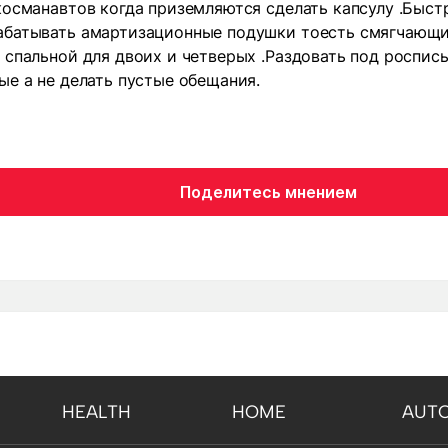
косманавтов когда приземляются сделать капсулу .Быст
абатывать амартизационные подушки тоесть смягчающ
 спальной для двоих и четверых .Раздовать под роспис
ые а не делать пустые обещания.
Поделитесь мнением
HEALTH
HOME
AUT