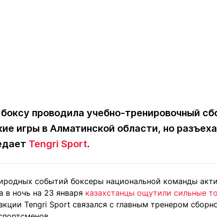
 боксу проводила учебно-тренировочный сб
ие игры в Алматинской области, но разъеха
редает
Tengri Sport
.
риродных событий боксеры национальной команды акт
а в ночь
на 23 января
казахстанцы ощутили сильные т
акции Tengri Sport связался с главным тренером сбор
спортсменов.