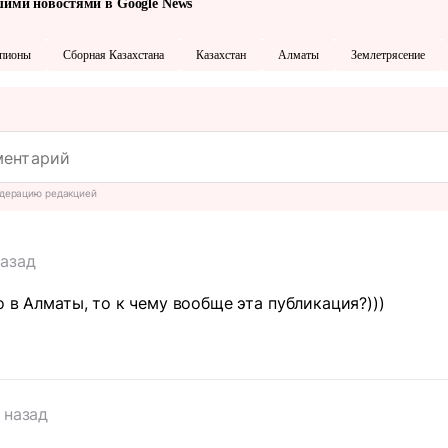
шими новостями в Google News
пионы
Сборная Казахстана
Казахстан
Алматы
Землетрясение
дерацию редакцией
назад
о в Алматы, то к чему вообще эта публикация?)))
 назад