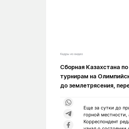
Кадры из видео
Сборная Казахстана по
турнирам на Олимпийск
до землетрясения, пе
Еще за сутки до п
горной местности, 
Корреспондент ред
узнал о состоянии 