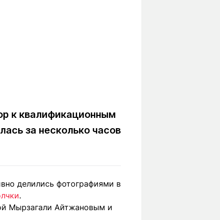
ор к квалификационным
лась за несколько часов
ивно делились фотографиями в
олчки
.
ной Мырзагали Айтжановым и