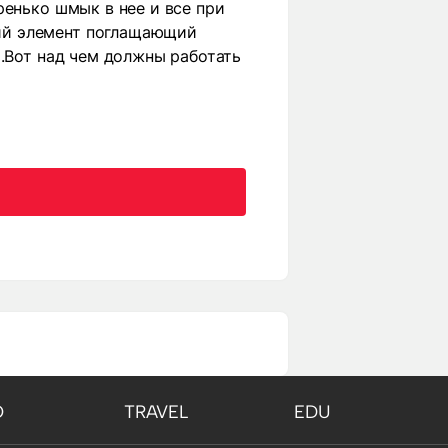
ренько шмык в нее и все при
ий элемент поглащающий
ь.Вот над чем должны работать
O
TRAVEL
EDU