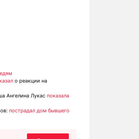
седям
казал
о реакции на
ша Ангелина Лукас
показала
ков:
пострадал дом бывшего