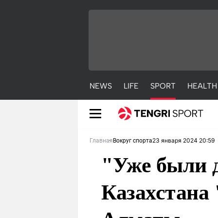
NEWS
LIFE
SPORT
HEALTH
23 января 2024 20:59
Главная
Вокруг спорта
"Уже были д
Казахстана 
NEWS
LIFE
S
Новости
Красиво
С