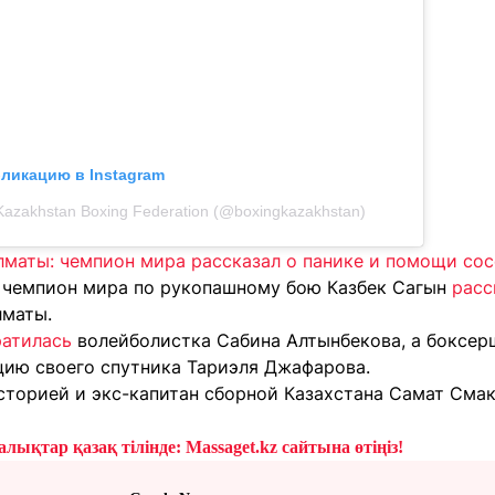
бликацию в Instagram
Kazakhstan Boxing Federation (@boxingkazakhstan)
лматы: чемпион мира рассказал о панике и помощи со
 чемпион мира по рукопашному бою Казбек Сагын
расс
лматы.
ратилась
волейболистка Сабина Алтынбекова, а боксер
ию своего спутника Тариэля Джафарова.
сторией и экс-капитан сборной Казахстана Самат Сма
лықтар қазақ тілінде: Massaget.kz сайтына өтіңіз!