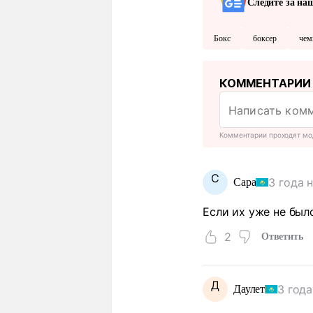
Следите за на
Бокс
боксер
чем
КОММЕНТАРИИ
Комментарии проходят мо
С
3 года 
Сара
Если их уже не был
2
Ответить
Д
3 года
Даулет