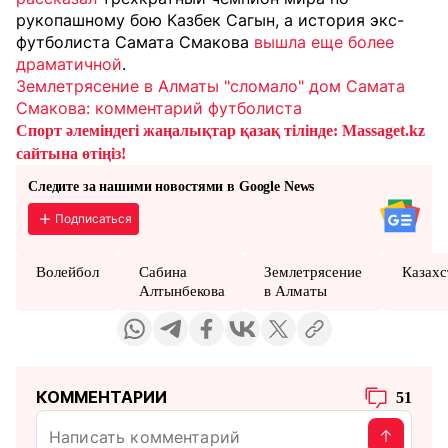
рукопашному бою Казбек Сагын, а история экс-
футболиста Самата Смакова
вышла еще более
драматичной
.
Землетрясение в Алматы "сломало" дом Самата
Смакова: комментарий футболиста
Спорт әлеміндегі жаңалықтар қазақ тілінде: Massaget.kz
сайтына өтіңіз!
Следите за нашими новостями в Google News
Подписаться
Волейбол
Сабина
Землетрясение
Казахс
Алтынбекова
в Алматы
КОММЕНТАРИИ
51