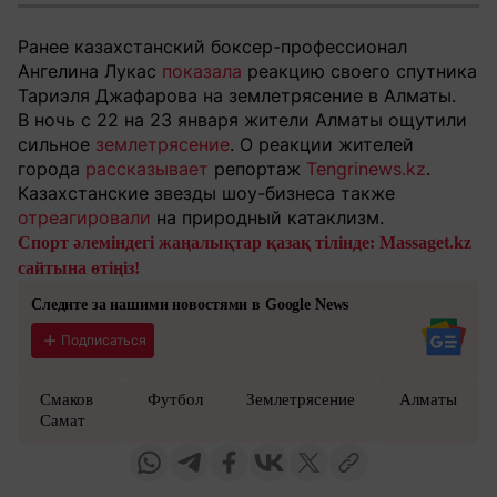
Ранее казахстанский боксер-профессионал
Ангелина Лукас
показала
реакцию своего спутника
Тариэля Джафарова на землетрясение в Алматы.
В ночь с 22 на 23 января жители Алматы ощутили
сильное
землетрясение
. О реакции жителей
города
рассказывает
репортаж
Tengrinews.kz
.
Казахстанские звезды шоу-бизнеса также
отреагировали
на природный катаклизм.
Спорт әлеміндегі жаңалықтар қазақ тілінде: Massaget.kz
сайтына өтіңіз!
Следите за нашими новостями в Google News
Подписаться
Смаков
Футбол
Землетрясение
Алматы
Самат