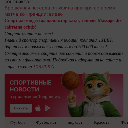
конфликта.
Брошенная петарда оглушила вратаря во время
матча во Франции: видео
Спорт әлеміндегі жаңалықтар қазақ тілінде: Massaget.kz
сайтына өтіңіз!
Спорта хватит на всех!
Главный спонсор спортивных эмоций, компания 1XBET,
дарит всем новым пользователям до 200 000 тенге!
Смотри любимые спортивные события и побеждай вместе
со своими фаворитами! Подробная информация на сайте и
в приложении
1XBET.KZ
.
Футбол
Футболист
подкаст
Красота
Фот