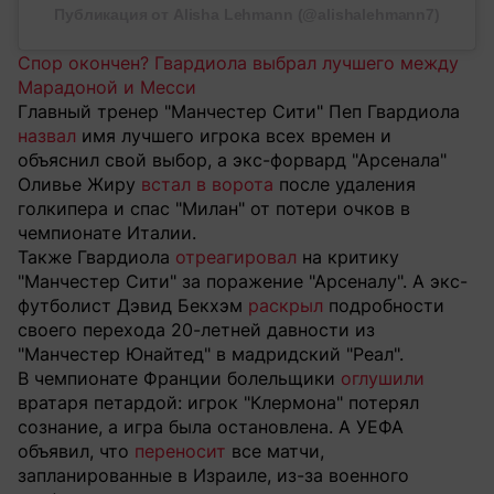
Публикация от Alisha Lehmann (@alishalehmann7)
Спор окончен? Гвардиола выбрал лучшего между
Марадоной и Месси
Главный тренер "Манчестер Сити" Пеп Гвардиола
назвал
имя лучшего игрока всех времен и
объяснил свой выбор, а экс-форвард "Арсенала"
Оливье Жиру
встал в ворота
после удаления
голкипера и спас "Милан" от потери очков в
чемпионате Италии.
Также Гвардиола
отреагировал
на критику
"Манчестер Сити" за поражение "Арсеналу". А экс-
футболист Дэвид Бекхэм
раскрыл
подробности
своего перехода 20-летней давности из
"Манчестер Юнайтед" в мадридский "Реал".
В чемпионате Франции болельщики
оглушили
вратаря петардой: игрок "Клермона" потерял
сознание, а игра была остановлена. А УЕФА
объявил, что
переносит
все матчи,
запланированные в Израиле, из-за военного