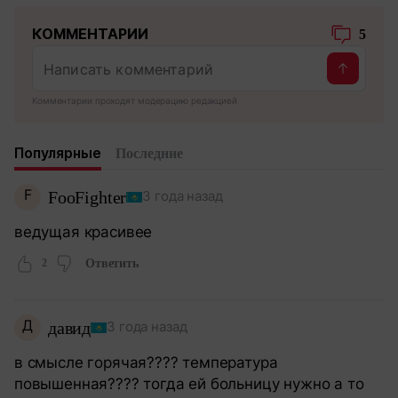
КОММЕНТАРИИ
5
Комментарии проходят модерацию редакцией
Популярные
Последние
F
FooFighter
3 года назад
ведущая красивее
2
Ответить
Д
давид
3 года назад
в смысле горячая???? температура
повышенная???? тогда ей больницу нужно а то