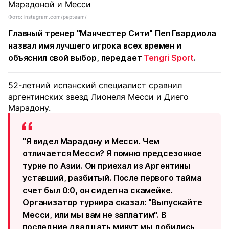
Фото: instagram.com/pepteam/
Главный тренер "Манчестер Сити" Пеп Гвардиола
назвал имя лучшего игрока всех времен и
объяснил свой выбор, передает
Tengri Sport
.
52-летний испанский специалист сравнил
аргентинских звезд Лионеля Месси и Диего
Марадону.
"Я видел Марадону и Месси. Чем
отличается Месси? Я помню предсезонное
турне по Азии. Он приехал из Аргентины
уставший, разбитый. После первого тайма
счет был 0:0, он сидел на скамейке.
Организатор турнира сказал: "Выпускайте
Месси, или мы вам не заплатим". В
последние двадцать минут мы добились