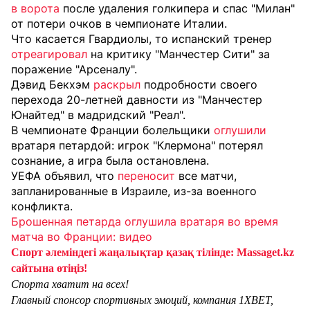
в ворота
после удаления голкипера и спас "Милан"
от потери очков в чемпионате Италии.
Что касается Гвардиолы, то испанский тренер
отреагировал
на критику "Манчестер Сити" за
поражение "Арсеналу".
Дэвид Бекхэм
раскрыл
подробности своего
перехода 20-летней давности из "Манчестер
Юнайтед" в мадридский "Реал".
В чемпионате Франции болельщики
оглушили
вратаря петардой: игрок "Клермона" потерял
сознание, а игра была остановлена.
УЕФА объявил, что
переносит
все матчи,
запланированные в Израиле, из-за военного
конфликта.
Брошенная петарда оглушила вратаря во время
матча во Франции: видео
Спорт әлеміндегі жаңалықтар қазақ тілінде: Massaget.kz
сайтына өтіңіз!
Спорта хватит на всех!
Главный спонсор спортивных эмоций, компания 1XBET,