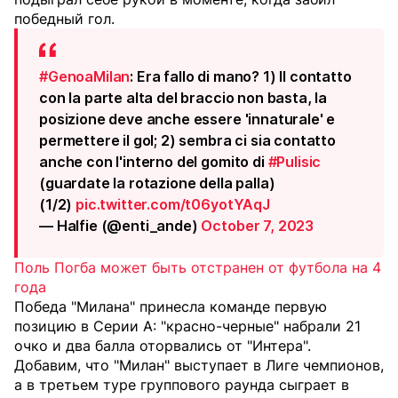
победный гол.
#GenoaMilan
: Era fallo di mano? 1) Il contatto
con la parte alta del braccio non basta, la
posizione deve anche essere 'innaturale' e
permettere il gol; 2) sembra ci sia contatto
anche con l'interno del gomito di
#Pulisic
(guardate la rotazione della palla)
(1/2)
pic.twitter.com/t06yotYAqJ
— Halfie (@enti_ande)
October 7, 2023
Поль Погба может быть отстранен от футбола на 4
года
Победа "Милана" принесла команде первую
позицию в Серии А: "красно-черные" набрали 21
очко и два балла оторвались от "Интера".
Добавим, что "Милан" выступает в Лиге чемпионов,
а в третьем туре группового раунда сыграет в