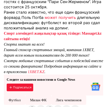
гостях с французским "Пари Сен-Жерменом". Игра
состоится 25 октября.
Ранее стало известно, что еще один французский
форвард Поль Погба
может получить
длительную
дисквалификацию: футболист во второй раз сдал
положительный анализ на допинг.
Спорт әлеміндегі жаңалықтар қазақ тілінде: Massaget.kz
сайтына өтіңіз!
Спорта хватит на всех!
Главный спонсор спортивных эмоций, компания 1XBET,
дарит всем новым пользователям до 200 000 тенге!
Смотри любимые спортивные события и побеждай вместе
со своими фаворитами! Подробная информация на сайте и
в приложении
1XBET.KZ
.
Следите за нашими новостями в Google News
Подписаться
Футбол
Милан ФК
Лига чемпионов