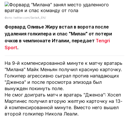
Фото: twitter.com/SerieA_EN/
Форвард Оливье Жиру встал в ворота после
удаления голкипера и спас "Милан" от потери
очков в чемпионате Италии, передает
Tengri
Sport
.
На 9-й компенсированной минуте к матчу вратарь
"Милана" Майк Меньян получил красную карточку.
Голкипер агрессивно сыграл против нападающих
"Дженоа" и после просмотра эпизода был
вынужден покинуть поле.
Не смог доиграть матч и вратарь "Дженоа": Хосеп
Мартинес получил вторую желтую карточку на 13-
й компенсированной минуте. Вместо него вышел
второй голкипер Никола Леали.