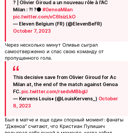
? | Olivier Giroud a un nouveau rôle à l'AC
Milan : ?! ?⚫
#GenoaMilan
pic.twitter.com/vC6lsizLkO
— Eleven Belgium (FR) (@ElevenBeFR)
October 7, 2023
Через несколько минут Оливье сыграл
самоотверженно и спас свою команду от
пропущенного гола.
This decisive save from Olivier Giroud for Ac
Milan at, the end of the match against Genoa
FC.
pic.twitter.com/rsedvMBbgU
— Kervens Louis♦️ (@LouisKervens_)
October
8, 2023
Был в матче и еще один спорный момент: фанаты
"Дженоа" считают, что Кристиан Пулишич
подыграл себе рукой в моменте, когда забил