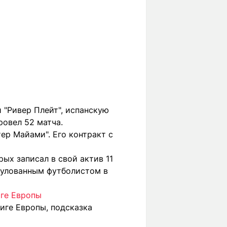
 "Ривер Плейт", испанскую
ровел 52 матча.
ер Майами". Его контракт с
рых записал в свой актив 11
итулованным футболистом в
иге Европы
Лиге Европы, подсказка