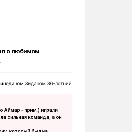
Вокруг света
Образование
Путевые
Учебные
заметки
заведения
Маршруты
ты
Заилийского
Алатау
ал о любимом
.
Светлая тема
 Зинедином Зиданом 36-летний
Мы в социальных сетях
о Аймар - прим.) играли
ыла сильная команда, а он
ону, который был на