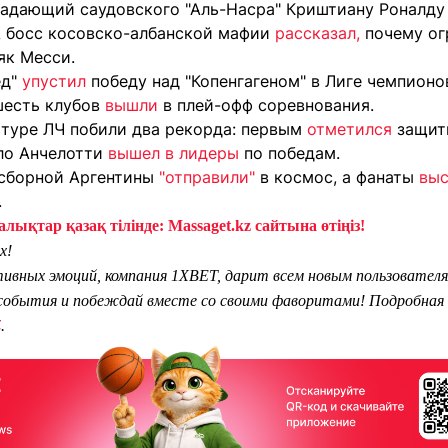
падающий саудовского "Аль-Насра" Криштиану Роналд
А босс косовско-албанской мафии
рассказал,
почему ог
як Месси.
д"
упустил
победу над "Копенгагеном" в Лиге чемпионо
шесть клубов
вышли
в плей-офф соревнования.
 туре ЛЧ побили два рекорда: первым
отметился
защит
ло Анчелотти
вышел в лидеры
по победам.
 сборной Аргентины
"отправили"
в космос, а фанаты
вы
.
лықтар қазақ тілінде: Massaget.kz сайтына өтіңіз!
х!
тивных эмоций, компания 1XBET, дарит всем новым пользователя
обытия и побеждай вместе со своими фаворитами! Подробная 
Z
.