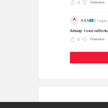
0
Ответить
A
3 года 
AAA
Аймар тоже небольш
0
Ответить