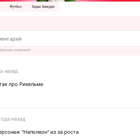
Футбол
Зидан Зинедин
дерацию редакцией
да назад
так про Рикельме
года назад
рсонаж "Наполеон" из за роста