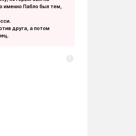
о именно Пабло был тем,
есси.
отив друга, а потом
нец.