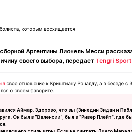
Статьи
округ спорта
Статьи
Полезное
ренды
Блоги
ига
Обзоры
емпионов
Спецпроек
сборной Аргентины Лионель Месси рассказ
ричину своего выбора, передает
Tengri Sport
Контакты редакции
Вакансии
Реклама
Пресс-центр
ыл
свое отношение к Криштиану Роналду, а в беседе с
лся о своем фаворите.
клама
+7 (700) 3 888 188
авился Аймар. Здорово, что вы (Зинедин Зидан и Пабл
руга. Он был в "Валенсии", был в "Ривер Плейт", где б
ся.
авился его стиль игры. Если не считать Диего Марад