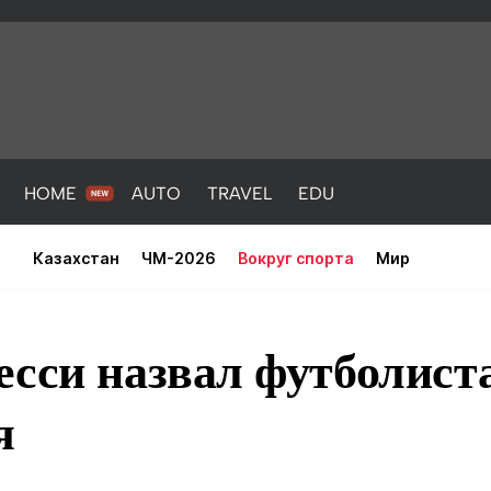
HOME
AUTO
TRAVEL
EDU
Казахстан
ЧМ-2026
Вокруг спорта
Мир
сси назвал футболист
я
PORT
HEALTH
HOME
AUTO
Новости
порт
Новости
Новости