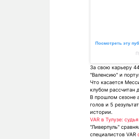
Посмотреть эту пу
П
За свою карьеру 44
"Валенсию" и порту
Что касается Месси
клубом рассчитан д
В прошлом сезоне а
голов и 5 результ
истории.
VAR в Тулузе: судь
"Ливерпуль" сравня
специалистов VAR