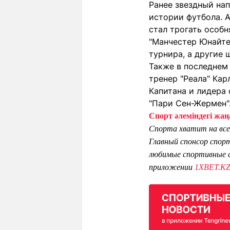
Ранее звездный на
истории футбола. 
стал трогать особн
"Манчестер Юнайте
турнира, а другие 
Также в последнем
тренер "Реала" Кар
Капитана и лидера
"Пари Сен-Жермен"
Спорт әлеміндегі жаңа
Спорта хватит на все
Главный спонсор спор
любимые спортивные с
приложении
1XBET.K