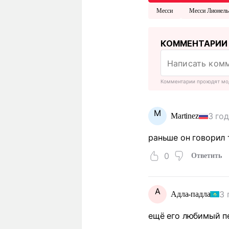
Месси
Месси Лионель
КОММЕНТАРИИ
Комментарии проходят мо
M
3 го
Martinez
раньше он говорил 
0
Ответить
А
3 
Адла-падла
ещё его любимый пе