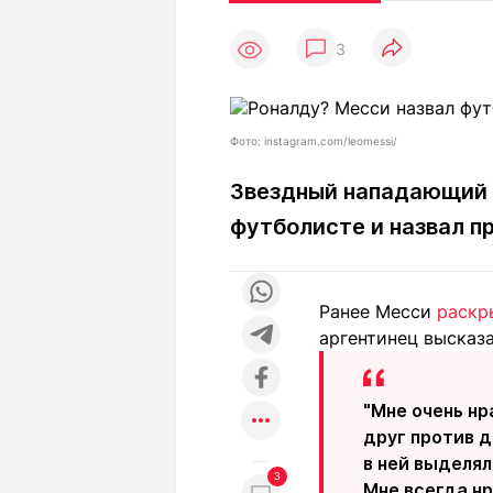
Статьи
Выгодно
В
3
Погода
Полезно
Т
Спецпроекты
Любопытно
Л
ч
Рейтинги
Гороскопы
Фото: instagram.com/leomessi/
Рецепты
Звездный нападающий 
футболисте и назвал п
О проекте
Ранее Месси
раскр
аргентинец высказа
Редакция
Ре
+7 (777) 001 44 99
"Мне очень нр
друг против д
в ней выделял
3
Мне всегда нр