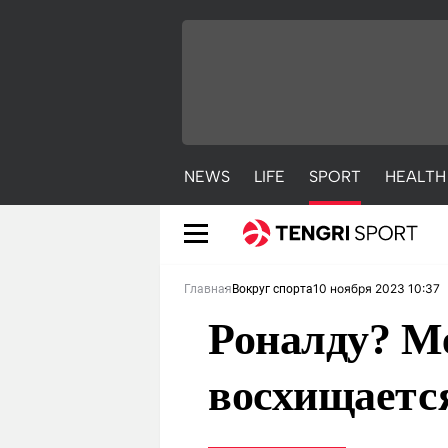
NEWS
LIFE
SPORT
HEALTH
10 ноября 2023 10:37
Главная
Вокруг спорта
Роналду? Ме
восхищаетс
NEWS
LIFE
S
Новости
Красиво
С