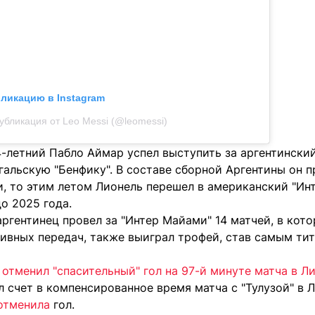
бликацию в Instagram
убликация от Leo Messi (@leomessi)
-летний Пабло Аймар успел выступить за аргентинский
гальскую "Бенфику". В составе сборной Аргентины он п
, то этим летом Лионель перешел в американский "Инт
о 2025 года.
ргентинец провел за "Интер Майами" 14 матчей, в кото
ативных передач, также выиграл трофей, став самым т
я отменил "спасительный" гол на 97-й минуте матча в Л
л счет в компенсированное время матча с "Тулузой" в 
отменила
гол.