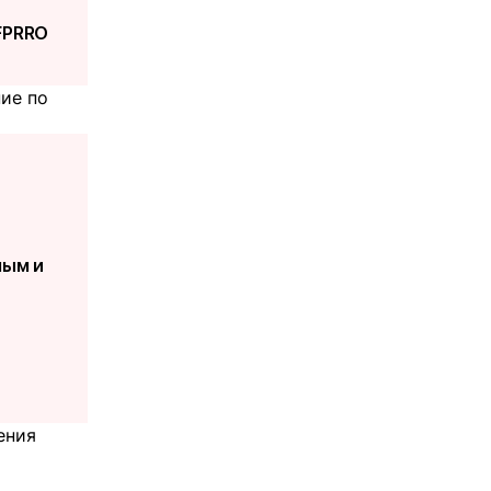
FPRRO
ие по
ным и
ения