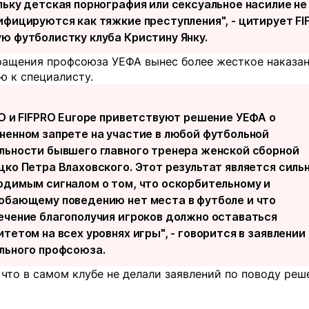
льку детская порнография или сексуальное насилие не
ифицируются как тяжкие преступления", -
цитирует
FI
ю футболистку клуба Кристину Янку.
ращения профсоюза УЕФА вынес более жесткое наказан
ю к специалисту.
RO и FIFPRO Europe приветствуют решение УЕФА о
ненном запрете на участие в любой футбольной
льности бывшего главного тренера женской сборной
цко Петра Влаховского. Этот результат является силь
одимым сигналом о том, что оскорбительному и
обающему поведению нет места в футболе и что
ечение благополучия игроков должно оставаться
тетом на всех уровнях игры", -
говорится
в заявлении
льного профсоюза.
что в самом клубе не делали заявлений по поводу реш