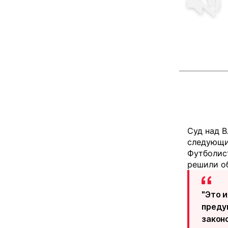
Суд над В
следующим
Футболис
решили о
"Это 
преду
закон