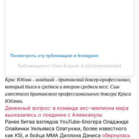
Посмотреть эту публикацию в Instagram
Публикация от Chris Eubank Jr (@chriseubankjr)
Крис Юбэнк - младший - британский боксер-профессионал,
который бился в среднем и втором среднем весе. Сын
известного британского профессионального боксера Криса
Юбэнка.
Денежный вопрос: в команде экс-чемпиона мира
высказались о поединке с Алимханулы
Ранее битва взглядов YouTube-блогера Оладжиде
Олайинки Уильямса Олатунжи, более известного
как KSI, и бойца MMA Диллона Дэниса
обернулась