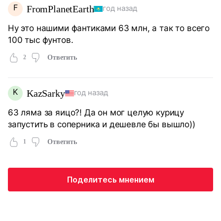
F
FromPlanetEarth
год назад
Ну это нашими фантиками 63 млн, а так то всего
100 тыс фунтов.
2
Ответить
K
KazSarky
год назад
63 ляма за яицо?! Да он мог целую курицу
запустить в соперника и дешевле бы вышло))
1
Ответить
Поделитесь мнением