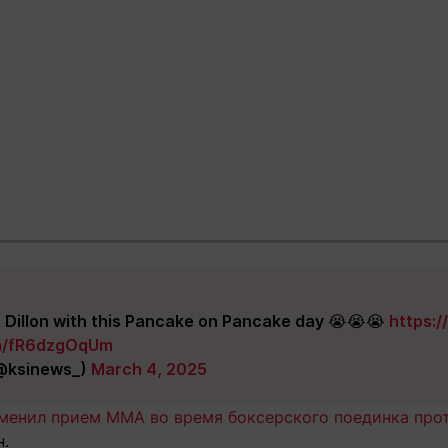
it Dillon with this Pancake on Pancake day 😭😭😭
https:/
om/fR6dzgOqUm
@ksinews_)
March 4, 2025
менил прием MMA во время боксерского поединка прот
.