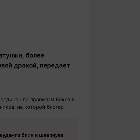
атунжи, более
овой дракой, передает
оединок по правилам бокса в
ников, на которой блогер
куда-то блин и шлепнула