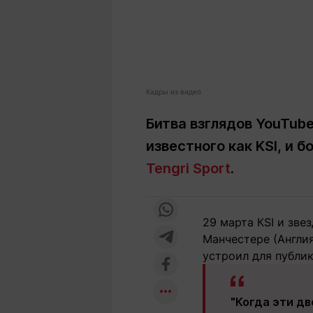
Кадры из видео
Битва взглядов YouTub
известного как KSI, и
Tengri Sport
.
29 марта КSI и зв
Манчестере (Англи
устроил для публик
"Когда эти дв