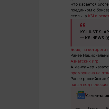
Что касается блоге
поединком с боксе
столы, а
KSI в отв
KSI JUST SLAP
— KSI NEWS (
Боец, на которого
Ранее Национальн
Азиатских игр
.
А менеджер казахс
промоушена на отка
Ранее российские 
попал под подозрен
Следите за на
Бокс
Скандал
Бл