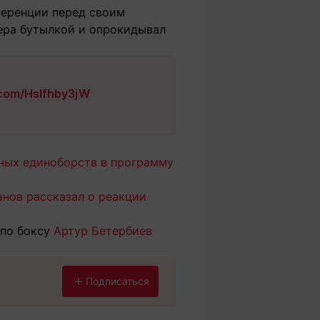
нференции перед своим
ера бутылкой и опрокидывал
r.com/Hslfhby3jW
ных единоборств в программу
нов рассказал о реакции
 по боксу
Артур Бетербиев
Подписаться