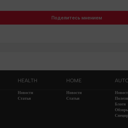
Поделитесь мнением
HEALTH
HOME
AUT
Новости
Новости
Новос
Статьи
Статьи
Полезн
Блоги
Обзор
Спецп