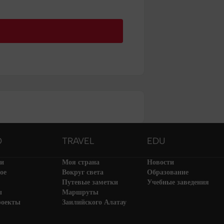
O
TRAVEL
EDU
ти
Моя страна
Новости
ое
Вокруг света
Образование
Путевые заметки
Учебные заведения
ы
Маршруты
роекты
Заилийского Алатау