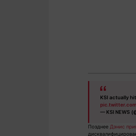
KSI actually h
pic.twitter.c
— KSI NEWS (
Позднее
Дэнис при
дисквалифицирован