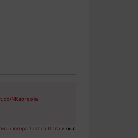
/t.co/NKabreixIa
ив блогера Логана Пола
и был