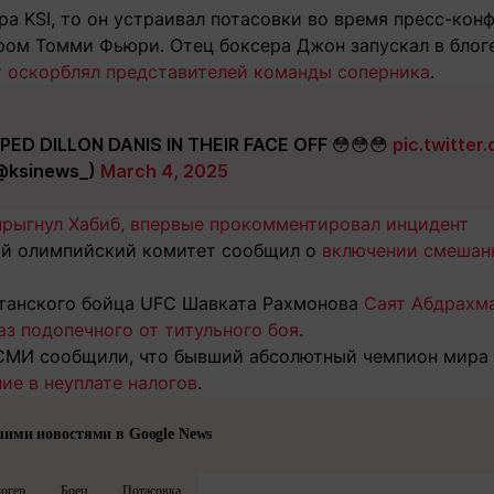
ра KSI, то он устраивал потасовки во время пресс-ко
ром Томми Фьюри. Отец боксера Джон запускал в блог
ет оскорблял представителей команды соперника
.
PED DILLON DANIS IN THEIR FACE OFF 😳😳😳
pic.twitte
@ksinews_)
March 4, 2025
 прыгнул Хабиб, впервые прокомментировал инцидент
ый олимпийский комитет сообщил о
включении смешан
танского бойца UFC Шавката Рахмонова
Саят Абдрахма
з подопечного от титульного боя
.
СМИ сообщили, что бывший абсолютный чемпион мира
ие в неуплате налогов
.
шими новостями в Google News
огер
Боец
Потасовка