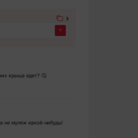
3
 них крыша едет? 🤔
 а не муляж какой-нибудь!