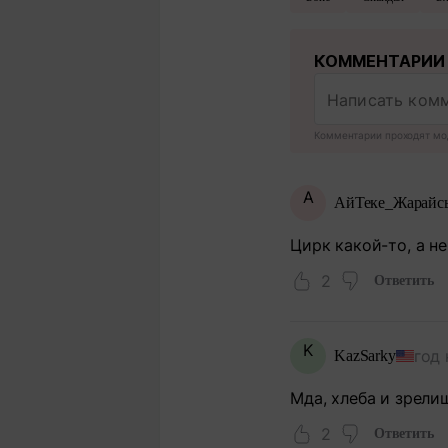
КОММЕНТАРИИ
Комментарии проходят мо
А
АйТеке_Жарайс
Цирк какой-то, а не
2
Ответить
K
год 
KazSarky
Мда, хлеба и зрели
2
Ответить