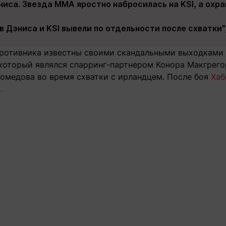
ниса. Звезда ММА яростно набросилась на KSI, а охр
в Дэниса и KSI вывели по отдельности после схватки
противника известны своими скандальными выходками н
 который являлся спарринг-партнером Конора Макгрег
омедова во время схватки с ирландцем. После боя
Хаб
.