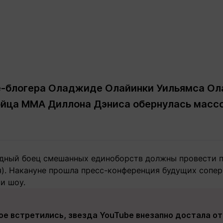
e-блогера Оладжиде Олайинки Уильямса Ол
 бойца MMA Диллона Дэниса обернулась масс
ездный боец смешанных единоборств должны провести п
я). Накануне прошла пресс-конференция будущих сопер
и шоу.
ое встретились, звезда YouTube внезапно достала от