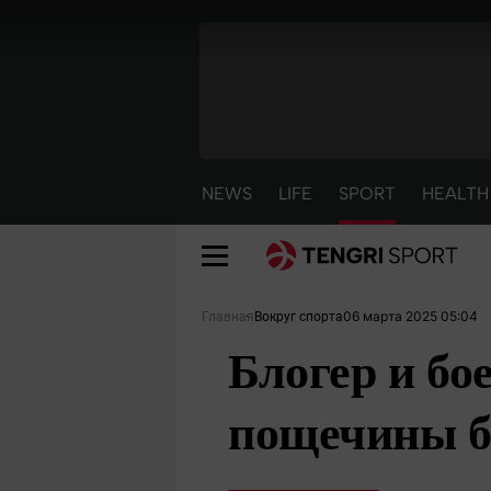
NEWS
LIFE
SPORT
HEALTH
06 марта 2025 05:04
Главная
Вокруг спорта
Блогер и бо
пощечины б
NEWS
LIFE
S
Новости
Красиво
С