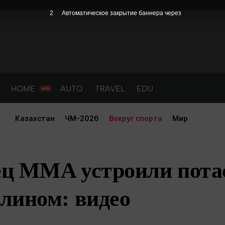
1
Автоматическое закрытие баннера через
HOME
AUTO
TRAVEL
EDU
Казахстан
ЧМ-2026
Вокруг спорта
Мир
ец MMA устроили пота
лином: видео
PORT
HEALTH
HOME
AUTO
Новости
порт
Новости
Новости