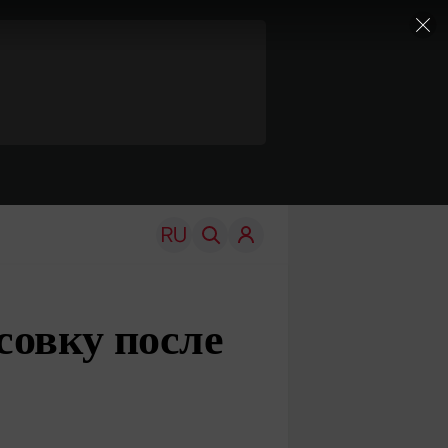
совку после
TRAVEL
EDU
Моя страна
Новости