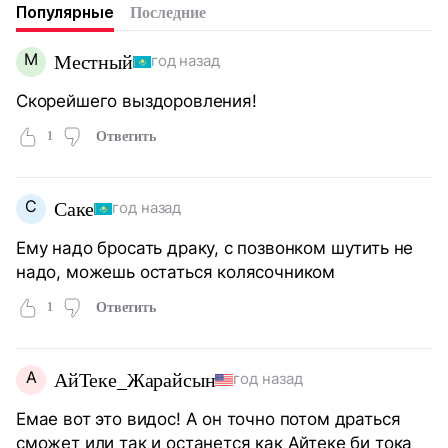
Популярные
Последние
М
Местный
год назад
Скорейшего выздоровления!
1
Ответить
С
Саке
год назад
Ему надо бросать драку, с позвонком шутить не
надо, можешь остаться колясочником
1
Ответить
А
АйТеке_Жарайсын
год назад
Емае вот это видос! А он точно потом драться
сможет или так и останется как Айтеке би тока