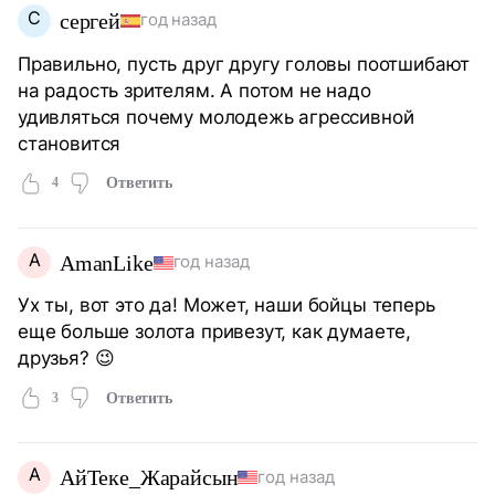
С
сергей
год назад
Правильно, пусть друг другу головы поотшибают
на радость зрителям. А потом не надо
удивляться почему молодежь агрессивной
становится
4
Ответить
A
AmanLike
год назад
Ух ты, вот это да! Может, наши бойцы теперь
еще больше золота привезут, как думаете,
друзья? 😉
3
Ответить
А
АйТеке_Жарайсын
год назад