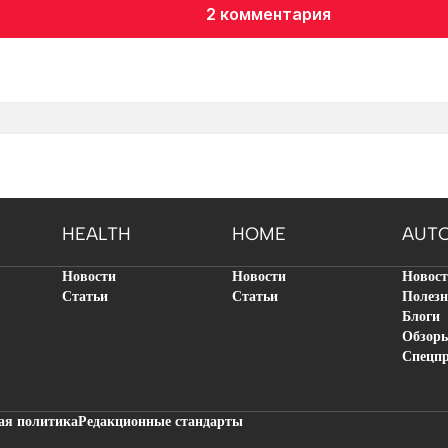
2 комментария
HEALTH
HOME
AUT
Новости
Новости
Новос
Статьи
Статьи
Полезн
Блоги
Обзор
Спецп
ая политика
Редакционные стандарты