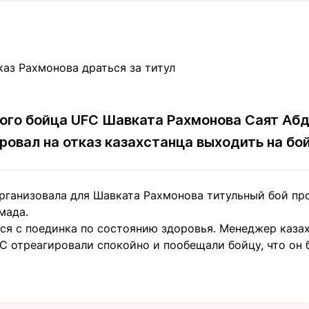
Статьи
округ спорта
Статьи
Полезное
ренды
Блоги
ига
Обзоры
емпионов
Спецпроек
ого бойца UFC Шавката Рахмонова Саят Абд
ровал на отказ казахстанца выходить на бо
Контакты редакции
Вакансии
Реклама
Пресс-центр
рганизовала для Шавката Рахмонова титульный бой пр
мада.
клама
ся с поединка по состоянию здоровья. Менеджер каза
+7 (700) 3 888 188
FC отреагировали спокойно и пообещали бойцу, что он 