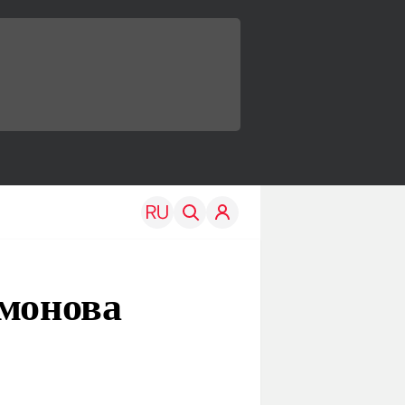
хмонова
TRAVEL
EDU
Моя страна
Новости