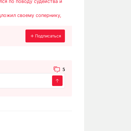
лся по поводу судейства и
дложил своему сопернику,
Подписаться
5