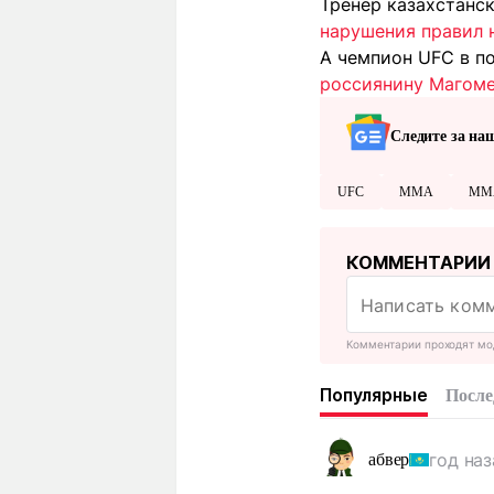
Тренер казахстанс
нарушения правил 
А чемпион UFC в п
россиянину Магоме
Следите за на
UFC
MMA
ММ
КОММЕНТАРИИ
Комментарии проходят мо
Популярные
После
год наз
абвер