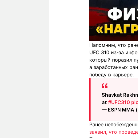
Напомним, что ран
UFC 310 из-за инфе
который поразил п
а заработанных ра
победу в карьере.
Shavkat Rakhm
at
#UFC310
pi
— ESPN MMA 
Ранее непобежденн
заявил, что провед