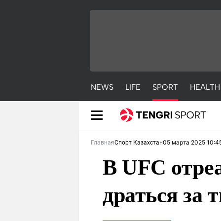
NEWS
LIFE
SPORT
HEALTH
05 марта 2025 10:4
Главная
Спорт Казахстан
В UFC отреа
драться за 
NEWS
LIFE
S
Новости
Красиво
С