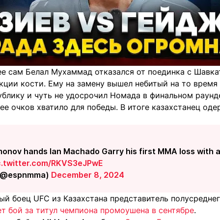
ее сам Белал Мухаммад отказался от поединка с Шавк
кции кости. Ему на замену вышел небитый на то время
ублику и чуть не удосрочил Номада в финальном раунд
нее очков хватило для победы. В итоге казахстанец о
onov hands Ian Machado Garry his first MMA loss with a
c.twitter.com/RKVS3eJPwE
(@espnmma)
December 8, 2024
ый боец UFC из Казахстана представитель полусредне
ет бой за титул чемпиона промоушена в сентябре
.