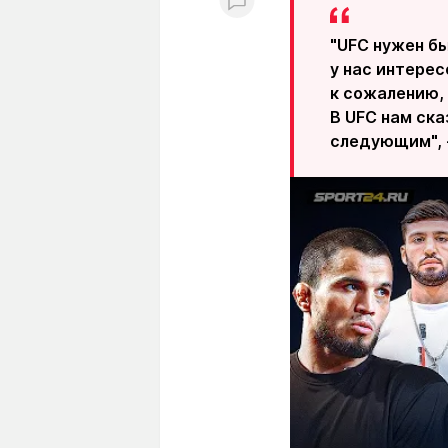
"UFC нужен бы
у нас интерес
к сожалению, 
В UFC нам ска
следующим", 