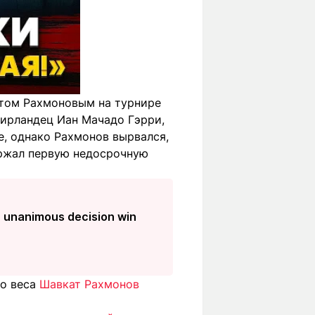
атом Рахмоновым на турнире
 ирландец Иан Мачадо Гэрри,
е, однако Рахмонов вырвался,
держал первую недосрочную
 unanimous decision win
го веса
Шавкат Рахмонов