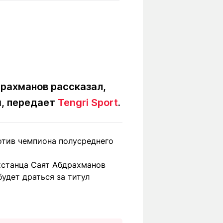
Вокруг света
Образование
Путевые
Учебные
заметки
заведения
Маршруты
ты
Заилийского
Алатау
рахманов рассказал,
й, передает
Tengri Sport
.
Светлая тема
отив чемпиона полусреднего
Мы в социальных сетях
хстанца Саят Абдрахманов
будет драться за титул