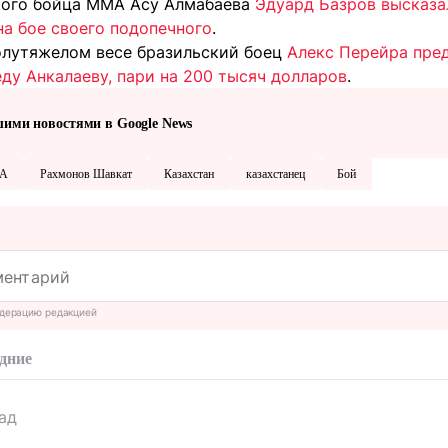
кого бойца ММА Асу Алмабаева
Эдуард Базров высказа
на бое своего подопечного
.
олутяжелом весе бразильский боец
Алекс Перейра пре
ду Анкалаеву, пари на 200 тысяч долларов
.
шими новостями в Google News
А
Рахмонов Шавкат
Казахстан
казахстанец
Бой
дерацию редакцией
дние
ад