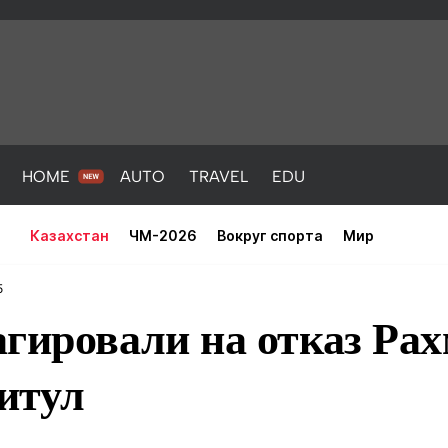
HOME
AUTO
TRAVEL
EDU
Казахстан
ЧМ-2026
Вокруг спорта
Мир
5
гировали на отказ Ра
титул
PORT
HEALTH
HOME
AUTO
Новости
порт
Новости
Новости