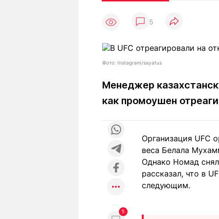
Статьи
Выгодно
В
5
Погода
Полезно
Т
Спецпроекты
Любопытно
Л
ч
Рейтинги
Гороскопы
Фото: Instagram/sayatus
Рецепты
Менеджер казахстанск
как промоушен отреаги
О проекте
Организация UFC о
веса Белала Мухам
Редакция
Ре
Однако Номад снял
+7 (777) 001 44 99
рассказал, что в U
следующим.
5