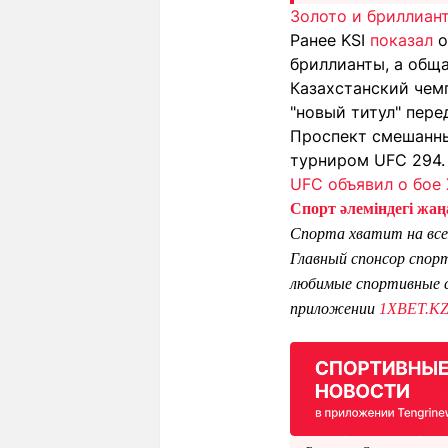
Золото и бриллиант
Ранее KSI
показал
о
бриллианты, а обща
Казахстанский чем
"новый титул" пер
Проспект смешанн
турниром UFC 294.
UFC объявил о бое
Спорт әлеміндегі жаңа
Спорта хватит на все
Главный спонсор спор
любимые спортивные с
приложении
1XBET.K