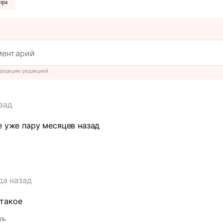
ора
дерацию редакцией
азад
е уже пару месяцев назад
т
да назад
 такое
ть