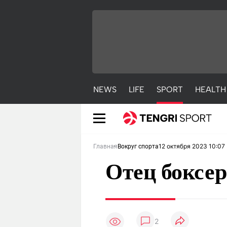
NEWS
LIFE
SPORT
HEALTH
12 октября 2023 10:07
Главная
Вокруг спорта
Отец боксер
NEWS
LIFE
S
2
Новости
Красиво
С