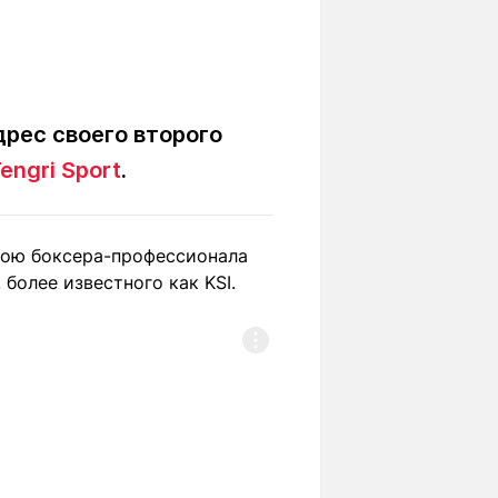
рес своего второго
engri Sport
.
бою боксера-профессионала
олее известного как KSI.