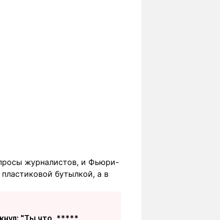
просы журналистов, и Фьюри-
 пластиковой бутылкой, а в
нул: "Ты что, *****