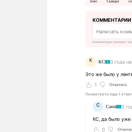
Бокс
Скандал
сс
КОММЕНТАРИИ
Комментарии проходят мо
К
3 года н
КС
Это же было у лент
1
Ответить
Посмотреть еще 1 отве
С
3 го
Саин
КС, да было уже
0
Ответи