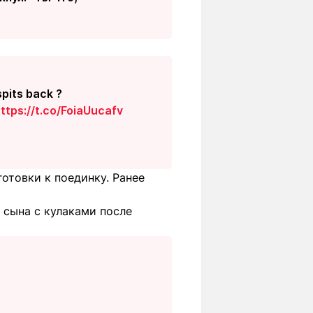
pits back ?
ttps://t.co/FoiaUucafv
отовки к поединку. Ранее
 сына с кулаками после