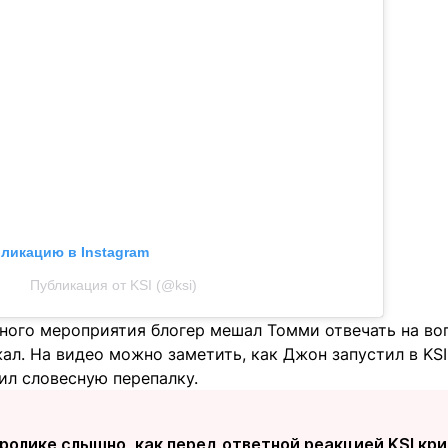
бликацию в Instagram
Публикация от KSI (@ksi)
ного мероприятия блогер мешал Томми отвечать на во
л. На видео можно заметить, как Джон запустил в KSI
ил словесную перепалку.
 ролике слышно, как перед ответной реакцией KSI крик