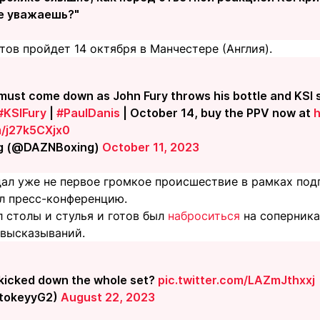
не уважаешь?"
ов пройдет 14 октября в Манчестере (Англия).
ust come down as John Fury throws his bottle and KSI s
#KSIFury
|
#PaulDanis
| October 14, buy the PPV now at
h
m/j27k5CXjx0
g (@DAZNBoxing)
October 11, 2023
ал уже не первое громкое происшествие в рамках подг
л пресс-конференцию.
 столы и стулья и готов был
наброситься
на соперника
 высказываний.
 kicked down the whole set?
pic.twitter.com/LAZmJthxxj
tokeyyG2)
August 22, 2023