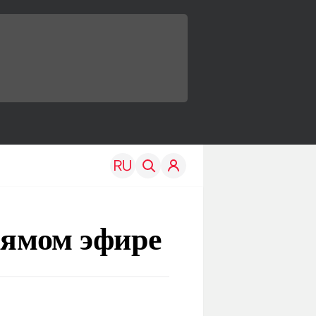
рямом эфире
TRAVEL
EDU
Моя страна
Новости