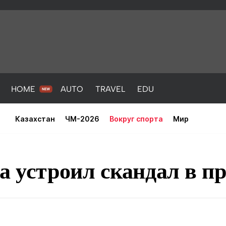
HOME
AUTO
TRAVEL
EDU
Казахстан
ЧМ-2026
Вокруг спорта
Мир
а устроил скандал в п
PORT
HEALTH
HOME
AUTO
Новости
порт
Новости
Новости