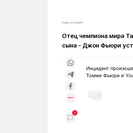
Кадр из видео
Отец чемпиона мира Та
сына - Джон Фьюри уст
Инцидент произоше
Томми Фьюри и You
2