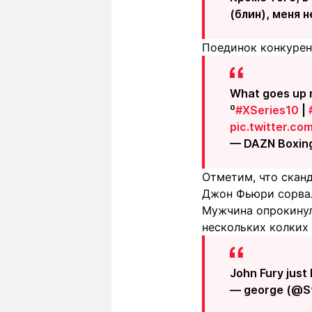
(блин), меня 
Поединок конкурент
What goes up m
⁰
#XSeries10
|
pic.twitter.co
— DAZN Boxin
Отметим, что сканд
Джон Фьюри сорва
Мужчина опрокинул
нескольких колких
John Fury just
— george (@S