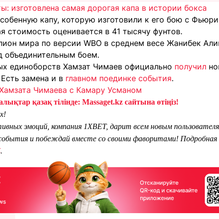
ы: изготовлена самая дорогая капа в истории бокса
собенную капу, которую изготовили к его бою с Фьюри
я стоимость оценивается в 41 тысячу фунтов.
пион мира по версии WBO в среднем весе Жанибек Алим
ед объединительным боем.
ых единоборств Хамзат Чимаев официально
получил
но
 Есть замена и в
главном поединке события
.
 Хамзата Чимаева с Камару Усманом
лықтар қазақ тілінде: Massaget.kz сайтына өтіңіз!
х!
тивных эмоций, компания 1XBET, дарит всем новым пользователя
обытия и побеждай вместе со своими фаворитами! Подробная 
Z
.