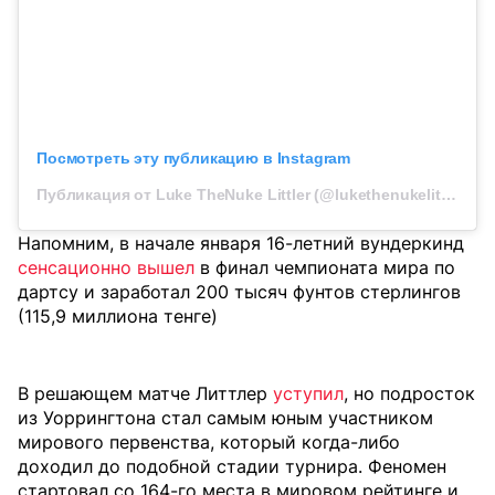
Посмотреть эту публикацию в Instagram
Публикация от Luke TheNuke Littler (@lukethenukelittler)
Напомним, в начале января 16-летний вундеркинд
сенсационно вышел
в финал
чемпионата мира по
дартсу и заработал 200 тысяч фунтов стерлингов
(115,9 миллиона тенге)
В решающем матче Литтлер
уступил
, но подросток
из Уоррингтона стал самым юным участником
мирового первенства, который когда-либо
доходил до подобной стадии турнира. Феномен
стартовал со 164-го места в мировом рейтинге и