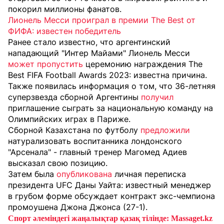
покорил миллионы фанатов.
Лионель Месси проиграл в премии The Best от
ФИФА: известен победитель
Ранее стало известно, что аргентинский
нападающий "Интер Майами" Лионель Месси
может пропустить
церемонию награждения The
Best FIFA Football Awards 2023: известна причина.
Также появилась информация о том, что 36-летняя
суперзвезда сборной Аргентины
получил
приглашение сыграть за национальную команду на
Олимпийских играх в Париже.
Сборной Казахстана по футболу
предложили
натурализовать воспитанника лондонского
"Арсенала" - главный тренер Магомед Адиев
высказал свою позицию.
Затем была
опубликована
личная переписка
президента UFC Даны Уайта: известный менеджер
в грубом форме обсуждает контракт экс-чемпиона
промоушена Джона Джонса (27-1).
Спорт әлеміндегі жаңалықтар қазақ тілінде: Massaget.kz