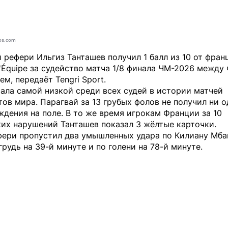
os.com
 рефери Ильгиз Танташев получил 1 балл из 10 от фран
'Équipe за судейство матча 1/8 финала ЧМ-2026 между
аем, передаёт
Tengri Sport
.
ала самой низкой среди всех судей в истории матчей
ов мира. Парагвай за 13 грубых фолов не получил ни о
дения на поле. В то же время игрокам Франции за 10
их нарушений Танташев показал 3 жёлтые карточки.
фери пропустил два умышленных удара по Килиану Мб
грудь на 39-й минуте и по голени на 78-й минуте.