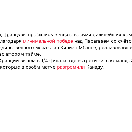
, французы пробились в число восьми сильнейших ко
благодаря
минимальной победе
над Парагваем со счётом
единственного мяча стал Килиан Мбаппе, реализовавш
во втором тайме.
ранции вышла в 1/4 финала, где встретится с командо
 которые в своём матче
разгромили
Канаду.