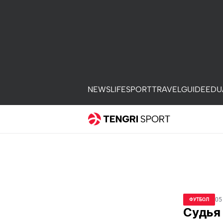
NEWS
LIFE
SPORT
TRAVEL
GUIDE
EDU
05
ФУТБОЛ
Судья 