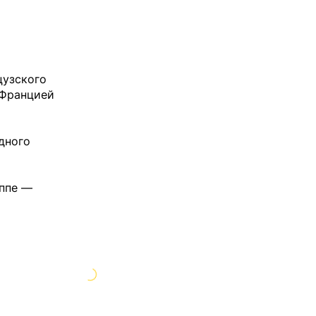
цузского
 Францией
дного
аппе —