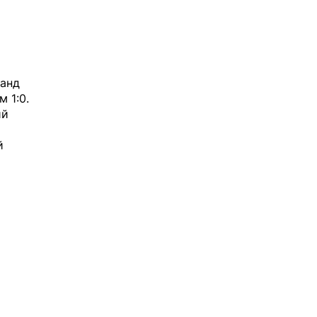
манд
 1:0.
ий
й