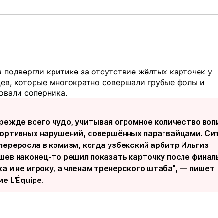
 подвергли критике за отсутствие жёлтых карточек у
цев, которые многократно совершали грубые фолы и
овали соперника.
прежде всего чудо, учитывая огромное количество во
портивных нарушений, совершённых парагвайцами. Си
переросла в комизм, когда узбекский арбитр Ильгиз
шев наконец-то решил показать карточку после финал
а и не игроку, а членам тренерского штаба", —
пишет
е L'Équipe.