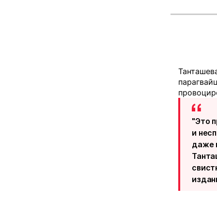
Танташева
парагвай
провоцир
"Это 
и нес
даже 
Танта
свистк
издани