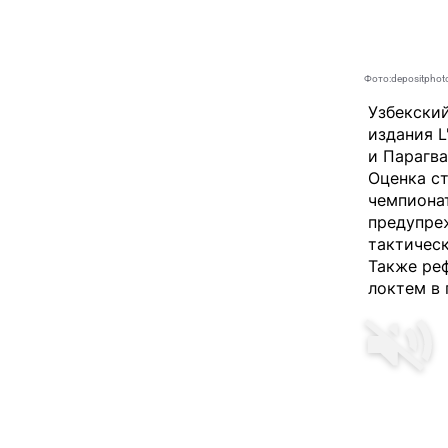
Фото:depositphot
Узбекский
издания L
и Парагв
Оценка ст
чемпионат
предупреж
тактическ
Также ре
локтем в 