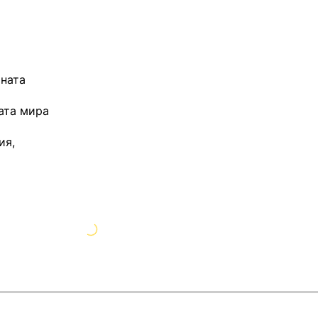
оната
ата мира
ия,