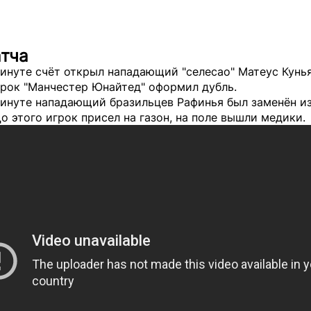
атча
инуте счёт открыл нападающий "селесао" Матеус Кунья
грок "Манчестер Юнайтед" оформил дубль.
минуте нападающий бразильцев Рафинья был заменён из
о этого игрок присел на газон, на поле вышли медики.