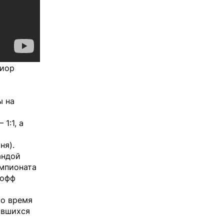
ниор
ы на
1:1, а
ня).
андой
мпионата
-офф
во время
авшихся