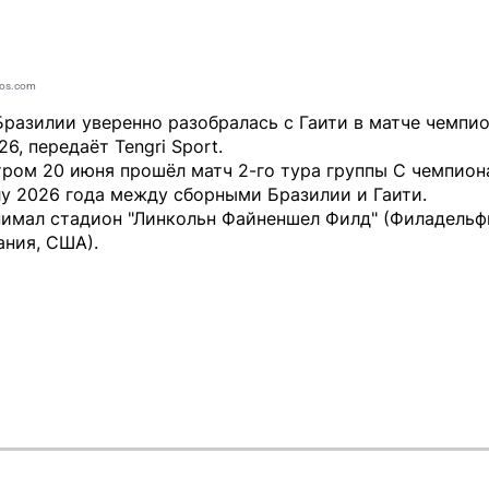
tos.com
разилии уверенно разобралась с Гаити в матче чемпи
26,
передаёт
Tengri Sport
.
тром 20 июня прошёл матч 2-го тура группы С чемпион
у 2026 года между сборными Бразилии и Гаити.
нимал стадион "Линкольн Файненшел Филд" (Филадельф
ания, США).