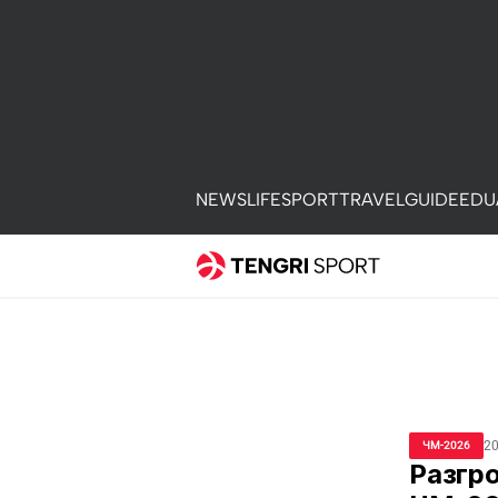
NEWS
LIFE
SPORT
TRAVEL
GUIDE
EDU
20
ЧМ-2026
Разгро