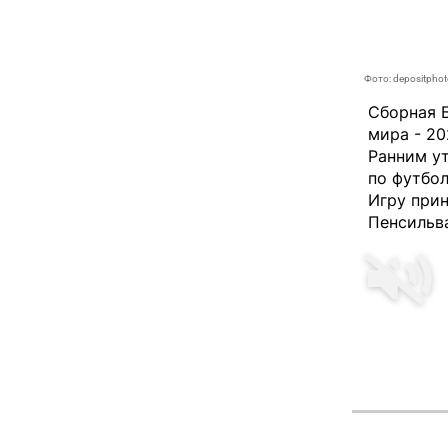
Фото: depositpho
Сборная Б
мира - 20
Ранним у
по футбол
Игру при
Пенсильв