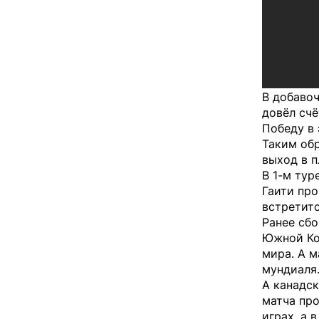
В добавоч
довёл счё
Победу в 
Таким обр
выход в п
В 1-м тур
Гаити про
встретитс
Ранее сб
Южной Ко
мира. А 
мундиаля
А канадс
матча про
играх, а 