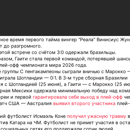
ное время первого тайма вингер "Реала" Винисиус Жу
т до разгромного.
этой встрече со счётом 3:0 одержали бразильцы.
азом, Гаити стала первой командой, потерявшей шанс
лей-офф чемпионата мира 2026 года.
е группы С пентакампеоны сыграли вничью с Марокко — 
играла Шотландии — 0:1. В 3-м туре сборная Бразилии
я с Шотландией (25 июня), а Гаити — с Марокко (25 ию
орная Мексики одержала минимальную победу над ком
реи и первой
гарантировала себе выход в плей-офф
че
матч США — Австралия
выявил второго участника
плей
.
кий футболист Исмаэль Коне
получил ужасную травму
тив Катара на ЧМ. Футболист не примет участия в ост
в социальных сетях его поддержали сотни людей.