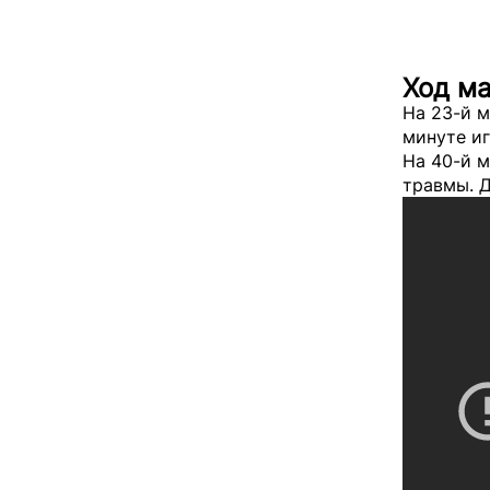
Ход м
На 23-й м
минуте и
На 40-й 
травмы. Д