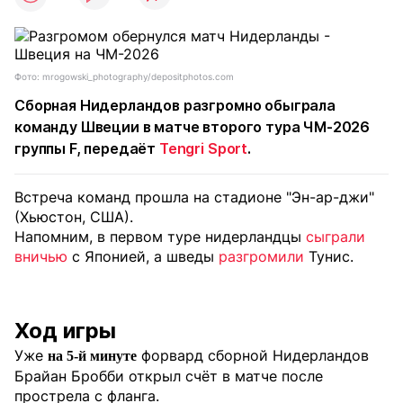
Фото: mrogowski_photography/depositphotos.com
Сборная Нидерландов разгромно обыграла
команду Швеции в матче второго тура ЧМ-2026
группы F, передаёт
Tengri Sport
.
Встреча команд прошла на стадионе "Эн-ар-джи"
(Хьюстон, США).
Напомним, в первом туре нидерландцы
сыграли
вничью
с Японией, а шведы
разгромили
Тунис.
Ход игры
Уже
форвард сборной Нидерландов
на 5-й минуте
Брайан Бробби открыл счёт в матче после
прострела с фланга.