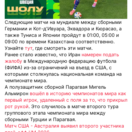
Следующие матчи на мундиале между сборными
Германии и Кот-д'Ивуара, Эквадора и Кюрасао, а
также Туниса и Японии пройдут в 01:00, 05:00 и
09:00 по времени Казахстана соответственно.
Узнайте
тут
, где смотреть эти матчи.
Ранее стало известно, что Иран
намерен подать
жалобу
в Международную федерацию футбола
(ФИФА) из-за ограничений на въезд в США, с
которыми столкнулась национальная команда на
чемпионате мира.
А полузащитник сборной Парагвая Мигель
Альмирон
вошёл в историю чемпионатов мира как
первый игрок, удаленный с поля за то, что прикрыл
рот рукой
. Это случилось в матче второго тура
группового этапа чемпионата мира между
сборными Турции и Парагвая.
Матч США - Австралия выявил второго участника