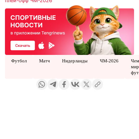
плей-офф ЧМ-2026
Футбол
Матч
Нидерланды
ЧМ-2026
Чем
мир
фут