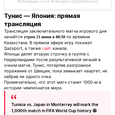
Публикация от La Tri Ecuador 🇪🇨 (@latriecu)
Тунис — Япония: прямая
трансляция
Трансляция заключительного матча игрового дня
начнётся
по времени
утром 21 июня в 08:50
Казахстана. В прямом эфире игру покажет
Qazsport, а также
сайт
канала.
Японцы делят вторую строчку в группе с
Нидерландами после результативной ничьей в
очном матче. Тунис, потерпев разгромное
поражение от Швеции, пока замыкает квартет, не
набрав ни одного очка.
Примечательно, что этот матч станет 1000-м в
истории чемпионатов мира.
Tunisia vs. Japan in Monterrey will mark the
1,000th match in FIFA World Cup history 🤩