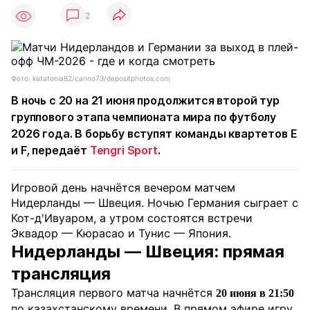
2
Фото: katatonia82/canno73/depositphotos.com
В ночь с 20 на 21 июня продолжится второй тур
группового этапа чемпионата мира по футболу
2026 года. В борьбу вступят команды квартетов E
и F, передаёт
Tengri Sport
.
Игровой день начнётся вечером матчем
Нидерланды — Швеция. Ночью Германия сыграет с
Кот-д'Ивуаром, а утром состоятся встречи
Эквадор — Кюрасао и Тунис — Япония.
Нидерланды — Швеция: прямая
трансляция
Трансляция первого матча начнётся
20 июня в 21:50
по казахстанскому времени. В прямом эфире игру