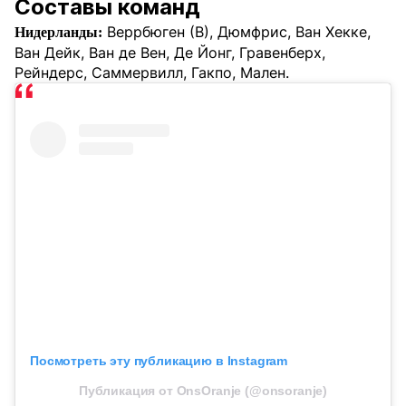
Составы команд
Веррбюген (В), Дюмфрис, Ван Хекке,
Нидерланды:
Ван Дейк, Ван де Вен, Де Йонг, Гравенберх,
Рейндерс, Саммервилл, Гакпо, Мален.
Посмотреть эту публикацию в Instagram
Публикация от OnsOranje (@onsoranje)