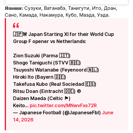
Сузуки, Ватанабэ, Танигути, Ито, Доан,
Япония:
Сано, Камада, Накамура, Кубо, Маэда, Уэда.
🇯🇵🚨 Japan Starting XI for their World Cup
Group F opener vs Netherlands:
Zion Suzuki (Parma 🇮🇹)
Shogo Taniguchi (STVV 🇧🇪)
Tsuyoshi Watanabe (Feyenoord 🇳🇱)
Hiroki Ito (Bayern 🇩🇪)
Takefusa Kubo (Real Sociedad 🇪🇸)
Ritsu Doan (Eintracht 🇩🇪) ©️
Daizen Maeda (Celtic 🏴󠁧󠁢󠁳󠁣󠁴󠁿)
Keito…
pic.twitter.com/MNwvFxs72R
— Japanese Football (@JapaneseFbl)
June
14, 2026