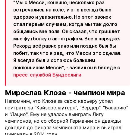
"Мы с Месси, конечно, несколько раз
встречались на поле, и это всегда было
здорово и уважительно. Но этот звонок
стал первым случаем, когда мы так долго
общались вне поля. Он сказал, что пришлет
мне футболку с автографом. Всё в порядке.
Рекорд всё равно рано или поздно был бы
побит, так что я рад, что Месси это сделал.
Я всегда был и остаюсь большим
поклонником Месси", - заявил он в беседе с
пресс-службой Бундеслиги
.
Мирослав Клозе - чемпион мира
Напомним, что Клозе за свою карьеру успел
поиграть за "Кайзерслаутерн", "Вердер", "Баварию"
и "Лацио". Ему не удалось выиграть Лигу
чемпионов, но со сборной Германии он дважды
доходил до финала чемпионата мира и выиграл
мундиаль в 2014 году.