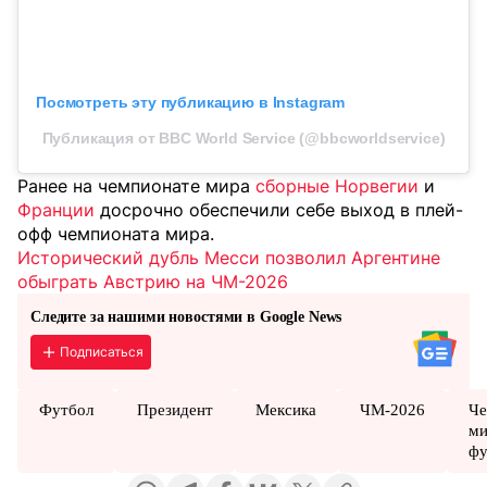
Посмотреть эту публикацию в Instagram
Публикация от BBC World Service (@bbcworldservice)
Ранее на чемпионате мира
сборные Норвегии
и
Франции
досрочно обеспечили себе выход в плей-
офф чемпионата мира.
Исторический дубль Месси позволил Аргентине
обыграть Австрию на ЧМ-2026
Следите за нашими новостями в Google News
Подписаться
Футбол
Президент
Мексика
ЧМ-2026
Че
ми
фу