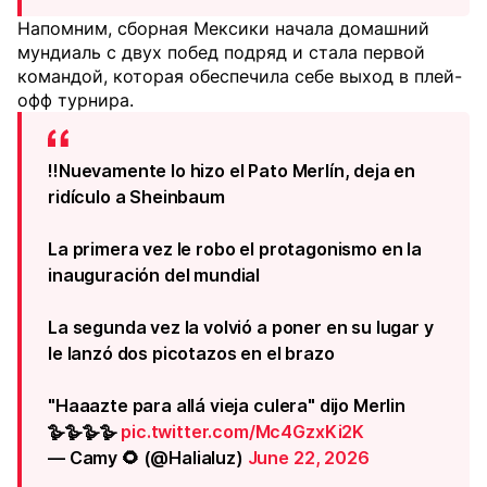
Напомним, сборная Мексики начала домашний
мундиаль с двух побед подряд и стала первой
командой, которая обеспечила себе выход в плей-
офф турнира.
‼️Nuevamente lo hizo el Pato Merlín, deja en
ridículo a Sheinbaum
La primera vez le robo el protagonismo en la
inauguración del mundial
La segunda vez la volvió a poner en su lugar y
le lanzó dos picotazos en el brazo
"Haaazte para allá vieja culera" dijo Merlin
🪿🪿🪿🪿
pic.twitter.com/Mc4GzxKi2K
— Camy 🌻 (@Halialuz)
June 22, 2026