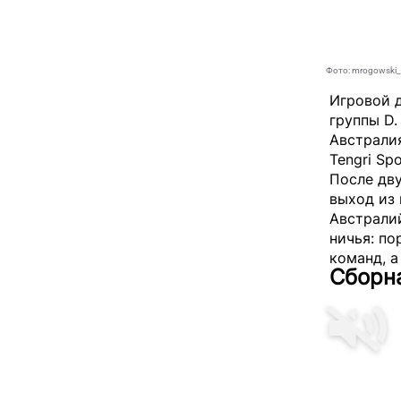
Фото: mrogowski_
Игровой 
группы D.
Австралия
Tengri Spo
После дв
выход из 
Австрали
ничья: по
команд, а
Сборна