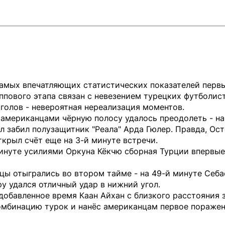
самых впечатляющих статистических показателей перв
ппового этапа связан с невезением турецких футболист
 голов - невероятная нереализация моментов.
 американцами чёрную полосу удалось преодолеть - на
л забил полузащитник "Реала" Арда Гюлер. Правда, Ос
крыл счёт еще на 3-й минуте встречи.
минуте усилиями Оркуна Кёкчю сборная Турции впервы
цы отыгрались во втором тайме - на 49-й минуте Себа
у удался отличный удар в нижний угол.
добавленное время Каан Айхан с близкого расстояния
омбинацию турок и нанёс американцам первое поражен