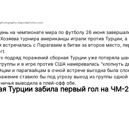
photography/depositphotos.com
день на чемпионате мира по футболу 26 июня завершал
 Хозяева турнира американцы играли против Турции, а
 встречалась с Парагваем в битве за второе место, п
rt
.
ух подряд поражений сборная Турции уже потеряла ша
группы и в игре против США намеревалась "хлопнуть д
йцам и парагвайцам в очной встрече выгодна была спо
ражение ставило бы под угрозу выход из группы одной
 ничья выводила в плей-офф обе.
я Турции забила первый гол на ЧМ-