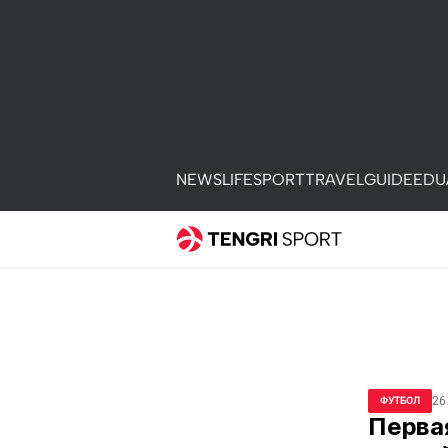
NEWS
LIFE
SPORT
TRAVEL
GUIDE
EDU
26
ФУТБОЛ
Первая