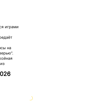
ся играми
ередаёт
нсы на
верью".
койная
 из
2026