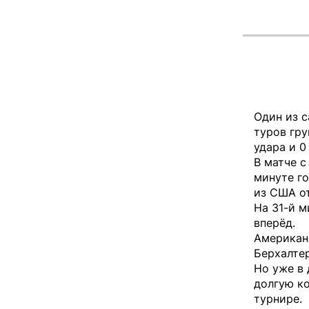
Один из 
туров гру
удара и 0
В матче с
минуте го
из США от
На 31-й 
вперёд.
Американ
Берхалтер
Но уже в 
долгую к
турнире.