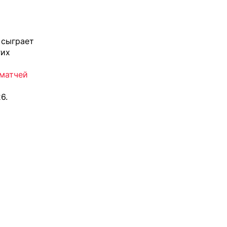
 сыграет
гих
 матчей
6.