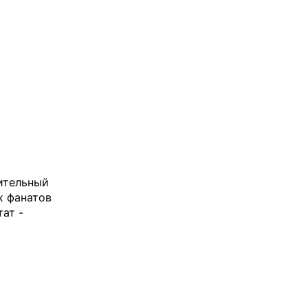
шительный
х фанатов
ат -