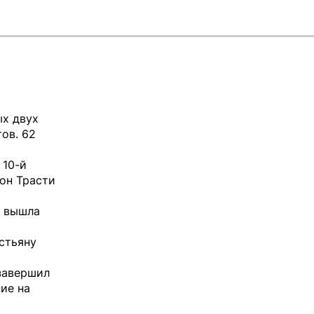
ых двух
ов. 62
 10-й
тон Трасти
е вышла
стьяну
 завершил
ие на