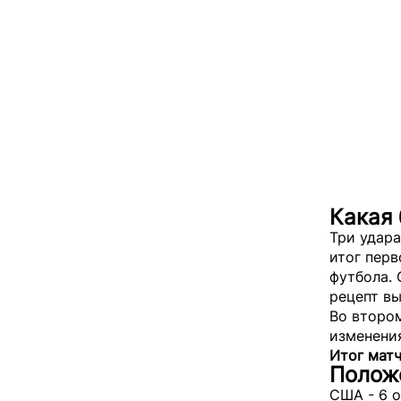
Какая 
Три удара
итог перв
футбола. 
рецепт вы
Во втором
изменени
Итог матч
Полож
США - 6 о