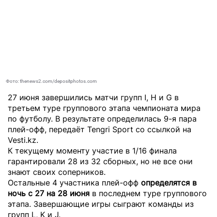
Фото: thenews2.com/depositphotos.com
27 июня завершились матчи групп I, H и G в
третьем туре группового этапа чемпионата мира
по футболу. В результате определилась 9-я пара
плей-офф, передаёт
Tengri Sport
со ссылкой на
Vesti.kz
.
К текущему моменту участие в 1/16 финала
гарантировали 28 из 32 сборных, но не все они
знают своих соперников.
Остальные 4 участника плей-офф
определятся в
ночь с 27 на 28 июня
в последнем туре группового
этапа. Завершающие игры сыграют команды из
групп L, K и J.