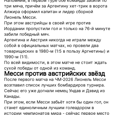
Напомним, в первом туре обе команды забили по
три мяча, причём за Аргентину хет-трик в ворота
Алжира оформил капитан и лидер сборной
Лионель Месси.
При этом австрийцы в своей игре против
Иордании пропустили гол и только на 76-й минуте
забили победный мяч.
Аргентина и Австрия никогда не играли между
собой в официальных матчах, но провели два
товарищеских в 1980-м (1:5 в пользу Аргнетины) и
1990-м (1:1).
По всей видимости, в этом матче не стоит ждать
сухой победы от одной из команд.
Месси против австрийских звёзд
После первого матча на ЧМ-2026 Лионель Месси
возглавил список лучших бомбардиров турнира.
Сейчас его уже догнали немец Ундав и Дэвид из
Канады.
При этом, если Месси забьёт хотя бы один гол, он
станет единоличным лучшим голеадором в
истории чемпионатов мира - сейчас первое место