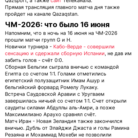
Qazsport, а также
сайт
телеканала.
Прямая трансляция главного матча дня также
пройдет на канале Qazaqstаn.
ЧМ-2026: что было 16 июня
Напомним, что в ночь на 16 июня на ЧМ-2026
прошли матчи групп G и H.
Новички турнира -
Кабо-Верде - совершили
сенсацию и сдержали сборную Испании
, не дав им
забить голов - счёт 0:0.
Сборная Бельгии сыграла вничью с командой
Египта со счетом 1:1. Голами отметились
египетский полузащитник Имам Ашур и
бельгийский форвард Ромелу Лукаку.
Встреча Саудовской Аравии с Уругваем
завершилась ничьей со счетом 1:1. Счет открыли
саудиты силами Абдуллы аль-Амри, а позже
Максимилиано Араухо сравнял счёт.
Матч Иран - Новая Зеландия также закончился
вничью. Дубль от Элайджи Джаста и голы Рамина
Резаяна и Мохаммад Мохеби не позволили