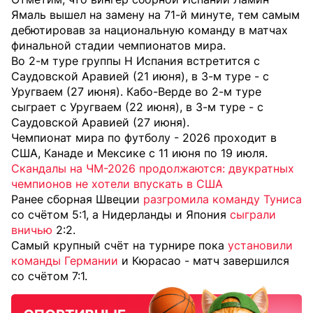
Ямаль вышел на замену на 71-й минуте, тем самым
дебютировав за национальную команду в матчах
финальной стадии чемпионатов мира.
Во 2-м туре группы H Испания встретится с
Саудовской Аравией (21 июня), в 3-м туре - с
Уругваем (27 июня). Кабо-Верде во 2-м туре
сыграет с Уругваем (22 июня), в 3-м туре - с
Саудовской Аравией (27 июня).
Чемпионат мира по футболу - 2026 проходит в
США, Канаде и Мексике с 11 июня по 19 июля.
Скандалы на ЧМ-2026 продолжаются: двукратных
чемпионов не хотели впускать в США
Ранее сборная Швеции
разгромила команду Туниса
со счётом 5:1, а Нидерланды и Япония
сыграли
вничью
2:2.
Самый крупный счёт на турнире пока
установили
команды Германии
и Кюрасао - матч завершился
со счётом 7:1.