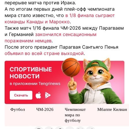
перерыве матча против Ирака.
А по итогам первых дней плей-офф чемпионата
мира стало известно, что
в 1/8 финала сыграют
команды Канады и Марокко
.
Также матч 1/16 финала ЧМ-2026 между Парагваем
и Германией
закончился сенсационным
поражением немцев
.
После этого президент Парагвая Сантьяго Пенья
объявил во всей стране выходной
.
Футбол
ЧМ-2026
Чемпионат
Мбаппе Килиан
мира по
футболу