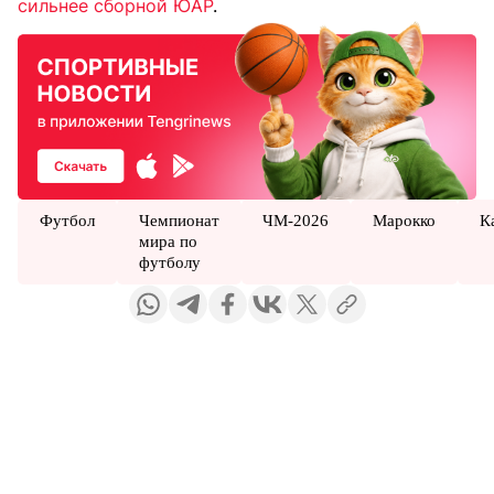
сильнее сборной ЮАР
.
Футбол
Чемпионат
ЧМ-2026
Марокко
К
мира по
футболу