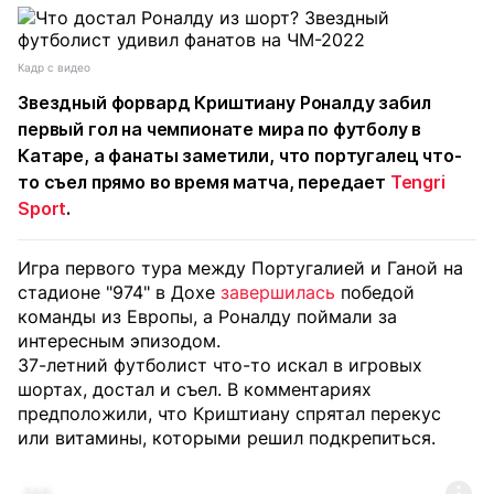
Кадр с видео
Звездный форвард
Криштиану Роналду
забил
первый гол на чемпионате мира по футболу в
Катаре, а фанаты заметили, что португалец что-
то съел прямо во время матча, передает
Tengri
Sport
.
Игра первого тура между Португалией и Ганой на
стадионе "974" в Дохе
завершилась
победой
команды из Европы, а Роналду поймали за
интересным эпизодом.
37-летний футболист что-то искал в игровых
шортах, достал и съел. В комментариях
предположили, что Криштиану спрятал перекус
или витамины, которыми решил подкрепиться.