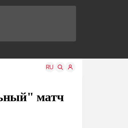
льный" матч
TRAVEL
EDU
Моя страна
Новости