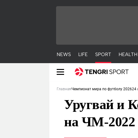
NEWS
LIFE
SPORT
HEALTH
24 
Главная
Чемпионат мира по футболу 2026
Уругвай и 
на ЧМ-2022 
NEWS
LIFE
S
Новости
Красиво
С