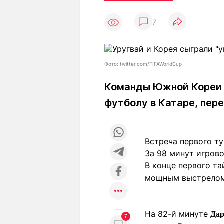
Статьи
Выгодно
В
7
Погода
Полезно
Т
Спецпроекты
Любопытно
Л
ч
Рейтинги
Гороскопы
Фото: twitter.com/FIFAWorldCup
Рецепты
Команды
Южной Кореи
футболу в Катаре, пер
О проекте
Встреча первого ту
За 98 минут игрово
Редакция
Ре
В конце первого т
+7 (777) 001 44 99
мощным выстрелом 
На 82-й минуте
Дар
7