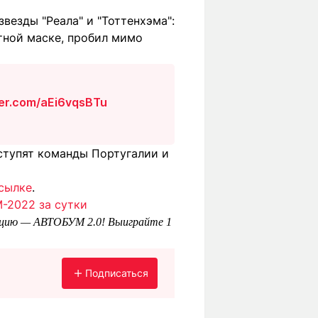
везды "Реала" и "Тоттенхэма":
тной маске, пробил мимо
ter.com/aEi6vqsBTu
ыступят команды Португалии и
сылке
.
М-2022 за сутки
цию — АВТОБУМ 2.0! Выиграйте 1
Подписаться