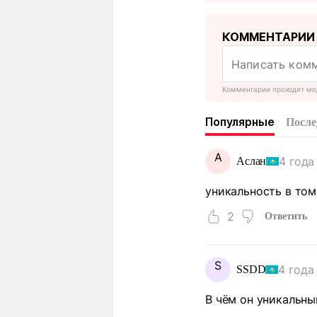
КОММЕНТАРИИ
Комментарии проходят мо
Популярные
После
А
4 года
Аслан
уникальность в том
2
Ответить
S
4 года
SSDD
В чём он уникальный?