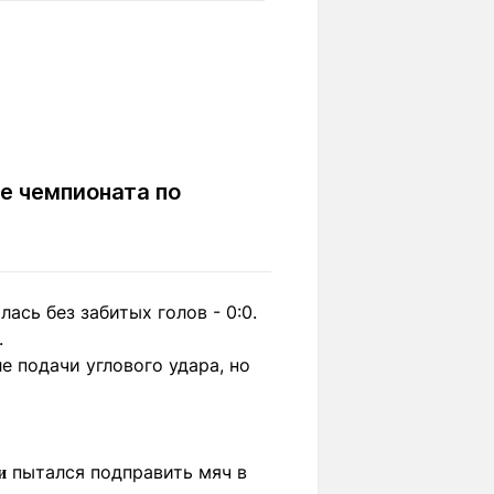
Вокруг света
Образование
Путевые
Учебные
заметки
заведения
Маршруты
ты
Заилийского
Алатау
е чемпионата по
Светлая тема
ась без забитых голов - 0:0.
.
Мы в социальных сетях
е подачи углового удара, но
пытался подправить мяч в
и