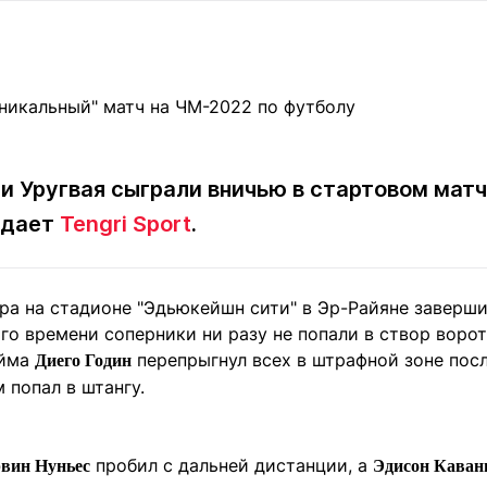
Статьи
округ спорта
Статьи
Полезное
ренды
Блоги
ига
Обзоры
емпионов
Спецпроек
и
Уругвая
сыграли вничью в стартовом матч
едает
Tengri Sport
.
Контакты редакции
Вакансии
Реклама
Пресс-центр
ра на стадионе "Эдьюкейшн сити" в Эр-Райяне завершил
го времени соперники ни разу не попали в створ ворот
клама
айма
перепрыгнул всех в штрафной зоне посл
Диего Годин
+7 (700) 3 888 188
попал в штангу.
пробил с дальней дистанции, а
вин Нуньес
Эдисон Каван