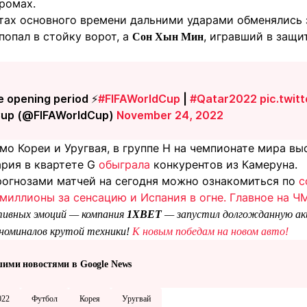
ромах.
тах основного времени дальними ударами обменялись з
попал в стойку ворот, а
, игравший в защи
Сон Хын Мин
he opening period ⚡️
#FIFAWorldCup
|
#Qatar2022
pic.twit
Cup (@FIFAWorldCup)
November 24, 2022
мо Кореи и Уругвая, в группе H на чемпионате мира в
ария в квартете G
обыграла
конкурентов из Камеруна.
рогнозами матчей на сегодня можно ознакомиться по
с
миллионы за сенсацию и Испания в огне. Главное на Ч
тивных эмоций — компания
1XBET
— запустил долгожданную ак
 номиналов крутой техники!
К новым победам на новом авто!
шими новостями в Google News
022
Футбол
Корея
Уругвай