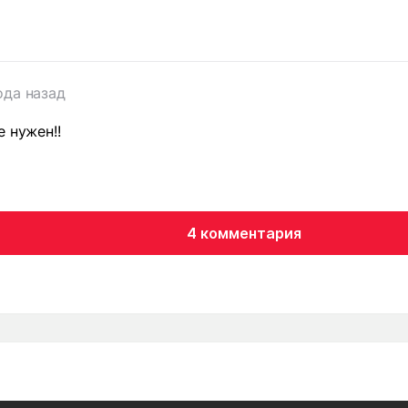
т
ода назад
е нужен!!
4 комментария