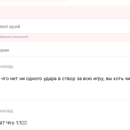
дерацию редакцией
дние
 назад
 что нет ни одного удара в створ за всю игру, вы хоть 
 назад
 Что 1:1🤦‍♂️