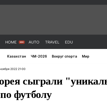
HOME
AUTO
TRAVEL
EDU
Казахстан
ЧМ-2026
Вокруг спорта
Мир
ноября 2022 21:00
Корея сыграли "уника
по футболу
PORT
HEALTH
HOME
AUTO
Новости
порт
Новости
Новости