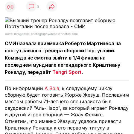
3
Фото: mrogowski_photography/depositphotos.com
СМИ назвали приемника Роберто Мартинеса на
посту главного тренера сборной Португалии.
Команда не смогла выйти в 1/4 финала на
последнем мундиале легендарного Криштиану
Роналду, передаёт
Tengri Sport
.
По информации
A Bola,
к следующему циклу
сборную будет готовить Жорже Жезуш. Последним
местом работы 71-летнего специалиста был
саудовский "Аль-Наср", за который играет Роналду
и другой игрок сборной — Жоау Феликс.
Отметим, что именно Жезушу удалось привести
Криштиану Роналду к его первому титулу в