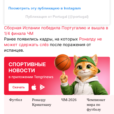
Посмотреть эту публикацию в Instagram
Публикация от Portugal (@portugal)
Сборная Испании победила Португалию и вышла в
1/4 финала ЧМ
Ранее появились кадры, на которых
Роналду не
может сдержать слёз
после поражения от
испанцев.
Футбол
Роналду
ЧМ-2026
Чемпионат
Криштиану
мира по
футболу