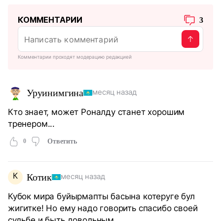
КОММЕНТАРИИ
3
Комментарии проходят модерацию редакцией
Уруинимгина
месяц назад
Кто знает, может Роналду станет хорошим
тренером...
0
Ответить
К
Котик
месяц назад
Кубок мира буйырмапты басына котеруге бул
жигитке! Но ему надо говорить спасибо своей
судьбе и быть довольным.