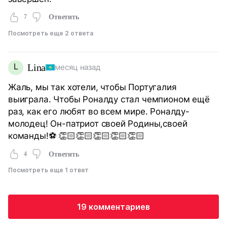
7
Ответить
Посмотреть еще 2 ответа
L
Lina
месяц назад
Жаль, мы так хотели, чтобы Португалия
выиграла. Чтобы Роналду стал чемпионом ещё
раз, как его любят во всем мире. Роналду-
молодец! Он-патриот своей Родины,своей
команды!⚽️ 👏🏻👏🏻👏🏻👏🏻👏🏻
4
Ответить
Посмотреть еще 1 ответ
19 комментариев